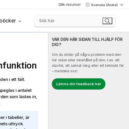
Qlik-resurser
Svenska (Ändra)
böcker
VAR DEN HÄR SIDAN TILL HJÄLP FÖR
DIG?
Om du stöter på några problem med den
här sidan eller innehållet på den, t.ex. ett
mfunktion
stavfel, ett saknat steg eller ett tekniskt fel
– meddela oss!
en i ett fält.
Lämna din feedback här
speglas i antalet
rden som lästes in,
.
r i tabeller, är
ets uttryck.