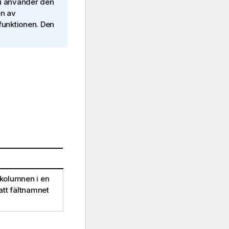
du använder den
en av
 funktionen. Den
 kolumnen i en
att fältnamnet