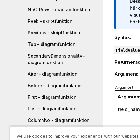
t
Dess
e
här 
NoOfRows - diagramfunktion
c
visu
Peek - skriptfunktion
k
här 
n
Previous - skriptfunktion
i
Syntax:
n
Top - diagramfunktion
g
FieldValue
SecondaryDimensionality -
o
Returnerad
diagramfunktion
m
i
Argument:
After - diagramfunktion
n
f
Before - diagramfunktion
Argument
o
Argumen
First - diagramfunktion
r
m
Last - diagramfunktion
field_na
a
t
ColumnNo - diagramfunktion
i
o
NoOfColumns -
We use cookies to improve your experience with our websites
diagramfunktion
n