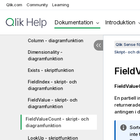
Qlik.com
Community
Learning
Above - diagramfunktion
Below - diagramfunktion
Dokumentation
Introduktion
Bottom - diagramfunktion
Column - diagramfunktion
Qlik Sense 
Dimensionality -
Skript- och d
diagramfunktion
Field
Exists - skriptfunktion
FieldIndex - skript- och
FieldValue
diagramfunktion
En partiell 
FieldValue - skript- och
returnerade
diagramfunktion
antingen i d
FieldValueCount - skript- och
diagramfunktion
A
Sort
n
inte
LookUp - skriptfunktion