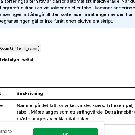
a sorteringsalternativ är därför automatiskt inaktiverade. När 
diagramfunktion i en visualisering eller tabell kommer sortering
aliseringen att återgå till den sorterade inmatningen av den här
begränsningen gäller inte funktionen ekvivalent skript.
)
Count(
field_name
 datatyp:
heltal
t
Beskrivning
me
Namnet på det fält för vilket värdet krävs. Till exempel,
tabell. Måste anges som ett strängvärde. Detta innebär 
måste omges av enkla citattecken.
 and to
Ok