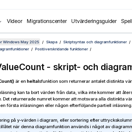
Videor
Migrationscenter
Utvärderingsguider
Spel
för Windows May 2025
Skapa
Skriptsyntax och diagramfunktioner
iagramfunktioner
Postöverskridande funktioner
ValueCount
- skript- och diagra
Count()
är en
heltal
sfunktion som returnerar antalet distinkta värd
inläsning kan ta bort värden från data, vilka inte kommer att åter
. Det returnerade numret kommer att motsvara alla distinkta vä
en första inläsningen eller någon efterföljande partiell inläsning
ering på y-värden i diagram, eller sortering efter uttryckskolumne
 tillåtet när denna diagramfunktion används i något av diagramm