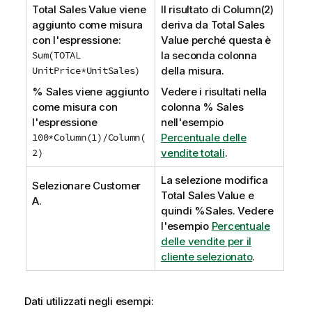
Total Sales Value
viene
Il risultato di
Column(2)
aggiunto come misura
deriva da
Total Sales
con l'espressione:
Value
perché questa è
Sum(TOTAL
la seconda colonna
UnitPrice*UnitSales)
della misura.
% Sales
viene aggiunto
Vedere i risultati nella
come misura con
colonna
% Sales
l'espressione
nell'esempio
100*Column(1)/Column(
Percentuale delle
2)
vendite totali
.
La selezione modifica
Selezionare
Customer
Total Sales Value
e
A
.
quindi
%Sales
. Vedere
l'esempio
Percentuale
delle vendite per il
cliente selezionato
.
Dati utilizzati negli esempi: