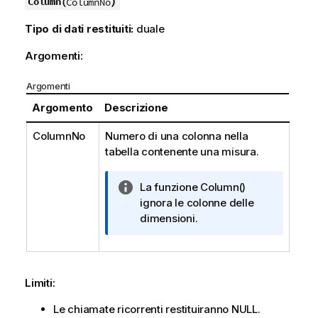
)
Column(
ColumnNo
Tipo di dati restituiti:
duale
Argomenti:
Argomenti
Argomento
Descrizione
ColumnNo
Numero di una colonna nella
tabella contenente una misura.
N
La funzione
Column()
o
ignora le colonne delle
t
dimensioni.
a
i
n
f
Limiti:
o
Le chiamate ricorrenti restituiranno
NULL
.
r