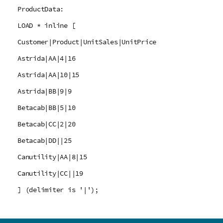
ProductData:
LOAD * inline [
Customer|Product|UnitSales|UnitPrice
Astrida|AA|4|16
Astrida|AA|10|15
Astrida|BB|9|9
Betacab|BB|5|10
Betacab|CC|2|20
Betacab|DD||25
Canutility|AA|8|15
Canutility|CC||19
] (delimiter is '|');