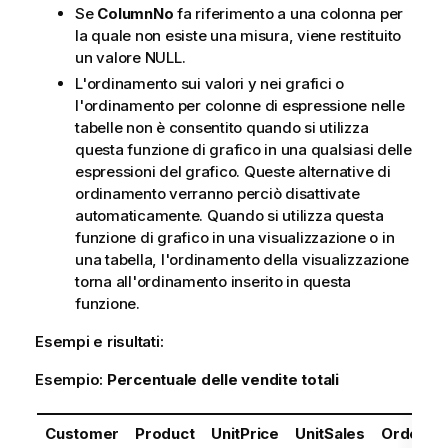
Se
ColumnNo
fa riferimento a una colonna per
m
la quale non esiste una misura, viene restituito
a
un valore
NULL
.
t
i
L'ordinamento sui valori y nei grafici o
c
l'ordinamento per colonne di espressione nelle
a
tabelle non è consentito quando si utilizza
questa funzione di grafico in una qualsiasi delle
espressioni del grafico. Queste alternative di
ordinamento verranno perciò disattivate
automaticamente. Quando si utilizza questa
funzione di grafico in una visualizzazione o in
una tabella, l'ordinamento della visualizzazione
torna all'ordinamento inserito in questa
funzione.
Esempi e risultati:
Esempio:
Percentuale delle vendite totali
Customer
Product
UnitPrice
UnitSales
Order