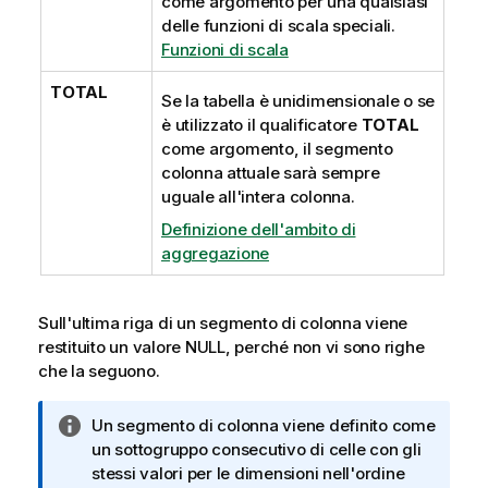
come argomento per una qualsiasi
delle funzioni di scala speciali.
Funzioni di scala
TOTAL
Se la tabella è unidimensionale o se
è utilizzato il qualificatore
TOTAL
come argomento, il segmento
colonna attuale sarà sempre
uguale all'intera colonna.
Definizione dell'ambito di
aggregazione
Sull'ultima riga di un segmento di colonna viene
restituito un valore
NULL
, perché non vi sono righe
che la seguono.
N
Un segmento di colonna viene definito come
o
un sottogruppo consecutivo di celle con gli
t
stessi valori per le dimensioni nell'ordine