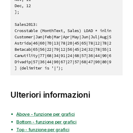
Dec, 12

];

Sales2013:

Crosstable (MonthText, Sales) LOAD * inline [

Customer|Jan|Feb|Mar|Apr|May|Jun|Jul|Aug|Sep|Oct|Nov
Astrida|46|60|70|13|78|20|45|65|78|12|78|22

Betacab|65|56|22|79|12|56|45|24|32|78|55|15

Canutility|77|68|34|91|24|68|57|36|44|90|67|27

Divadip|57|36|44|90|67|27|57|68|47|90|80|94

] (delimiter is '|');
Ulteriori informazioni
Above - funzione per grafici
Bottom - funzione per grafici
Top - funzione per grafici