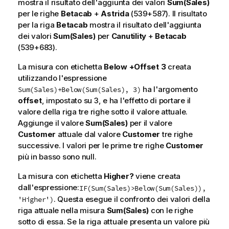
mostra il risultato dell'aggiunta dei valori
Sum(Sales)
per le righe
Betacab
+
Astrida
(539+587). Il risultato
per la riga
Betacab
mostra il risultato dell'aggiunta
dei valori
Sum(Sales)
per
Canutility
+
Betacab
(539+683).
La misura con etichetta
Below +Offset 3
creata
utilizzando l'espressione
ha l'argomento
Sum(Sales)+Below(Sum(Sales), 3)
offset
, impostato su
3
, e ha l'effetto di portare il
valore della riga tre righe sotto il valore attuale.
Aggiunge il valore
Sum(Sales)
per il valore
Customer
attuale dal valore
Customer
tre righe
successive. I valori per le prime tre righe
Customer
più in basso sono null.
La misura con etichetta
Higher?
viene creata
dall'espressione:
IF(Sum(Sales)>Below(Sum(Sales)),
. Questa esegue il confronto dei valori della
'Higher')
riga attuale nella misura
Sum(Sales)
con le righe
sotto di essa. Se la riga attuale presenta un valore più