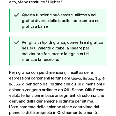
alto, viene restituito "
Higher
".
N
Questa funzione può essere utilizzata nei
o
grafici diversi dalle tabelle, ad esempio nei
t
grafici a barre.
a
d
N
Per gli altri tipi di grafici, convertire il grafico
i
o
nell'equivalente di tabella lineare per
s
t
individuare facilmente la riga a cui si
u
a
riferisce la funzione.
g
d
g
i
e
Per i grafici con più dimensioni, i risultati delle
s
r
espressioni contenenti le funzioni
,
,
e
Above
Below
Top
u
i
dipendono dall'ordine con cui le dimensioni di
Bottom
g
m
colonna vengono ordinate da
Qlik Sense
.
Qlik Sense
g
e
valuta le funzioni in base ai segmenti di colonna che
e
n
derivano dalla dimensione ordinata per ultima.
r
t
L'ordinamento delle colonne viene controllato dal
i
o
pannello delle proprietà in
Ordinamento
e non è