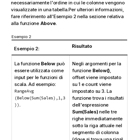
m
necessariamente l'ordine in cui le colonne vengono
e
visualizzate in una tabella.Per ulteriori informazioni,
n
fare riferimento all'Esempio 2 nella sezione relativa
t
alla funzione
Above
.
o
Esempio 2
Risultato
Esempio 2:
La funzione
Below
può
Negli argomenti per la
essere utilizzata come
funzione
Below()
,
input per le funzioni di
offset
viene impostato
scala. Ad esempio:
su 1 e
count
viene
RangeAvg
impostato su 3. La
(Below(Sum(Sales),1,3
funzione trova i risultati
))
.
dell'espressione
Sum(Sales)
nelle tre
righe immediatamente
sotto la riga attuale nel
segmento di colonna
(dove si trova una riga).