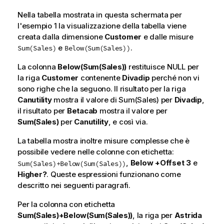
Nella tabella mostrata in questa schermata per
l'esempio 1 la visualizzazione della tabella viene
creata dalla dimensione
Customer
e dalle misure
e
.
Sum(Sales)
Below(Sum(Sales))
La colonna
Below(Sum(Sales))
restituisce
NULL
per
la riga
Customer
contenente
Divadip
perché non vi
sono righe che la seguono. Il risultato per la riga
Canutility
mostra il valore di
Sum(Sales)
per
Divadip
,
il risultato per
Betacab
mostra il valore per
Sum(Sales)
per
Canutility
, e così via.
La tabella mostra inoltre misure complesse che è
possibile vedere nelle colonne con etichetta:
,
Below +Offset 3
e
Sum(Sales)+Below(Sum(Sales))
Higher?
. Queste espressioni funzionano come
descritto nei seguenti paragrafi.
Per la colonna con etichetta
Sum(Sales)+Below(Sum(Sales))
, la riga per
Astrida