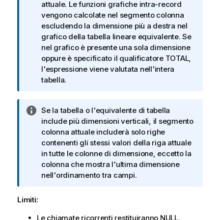
a
attuale. Le funzioni grafiche intra-record
i
vengono calcolate nel segmento colonna
n
escludendo la dimensione più a destra nel
f
grafico della tabella lineare equivalente. Se
o
nel grafico è presente una sola dimensione
r
oppure è specificato il qualificatore
TOTAL
,
m
l'espressione viene valutata nell'intera
a
tabella.
t
i
N
Se la tabella o l'equivalente di tabella
c
o
include più dimensioni verticali, il segmento
a
t
colonna attuale includerà solo righe
a
contenenti gli stessi valori della riga attuale
i
in tutte le colonne di dimensione, eccetto la
n
colonna che mostra l'ultima dimensione
f
nell'ordinamento tra campi.
o
r
Limiti:
m
Le chiamate ricorrenti restituiranno
NULL
.
a