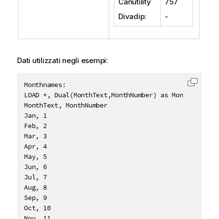
Canutility
757
Divadip
:
-
Dati utilizzati negli esempi:
Monthnames:

Copia c
LOAD *, Dual(MonthText,MonthNumber) as Month INLINE 
MonthText, MonthNumber

Jan, 1

Feb, 2

Mar, 3

Apr, 4

May, 5

Jun, 6

Jul, 7

Aug, 8

Sep, 9

Oct, 10

Nov, 11
