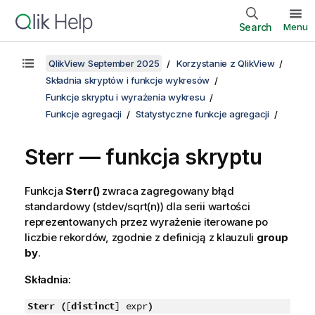
Search
Menu
QlikView September 2025
Korzystanie z QlikView
Składnia skryptów i funkcje wykresów
Funkcje skryptu i wyrażenia wykresu
Funkcje agregacji
Statystyczne funkcje agregacji
Sterr — funkcja skryptu
Funkcja
Sterr()
zwraca zagregowany błąd
standardowy (
stdev/sqrt(n)
) dla serii wartości
reprezentowanych przez wyrażenie iterowane po
liczbie rekordów, zgodnie z definicją z klauzuli
group
by
.
Składnia:
Sterr (
[
distinct
] expr
)