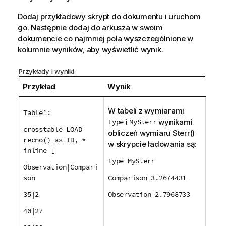
Dodaj przykładowy skrypt do dokumentu i uruchom
go. Następnie dodaj do arkusza w swoim
dokumencie co najmniej pola wyszczególnione w
kolumnie wyników, aby wyświetlić wynik.
Przykłady i wyniki
Przykład
Wynik
W tabeli z wymiarami
Table1:
Type
i
MySterr
wynikami
crosstable LOAD
obliczeń wymiaru
Sterr()
recno() as ID, *
w skrypcie ładowania są:
inline [
Type MySterr
Observation|Compari
son
Comparison 3.2674431
35|2
Observation 2.7968733
40|27