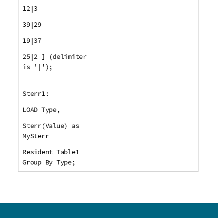
12|3
39|29
19|37
25|2 ] (delimiter
is '|');
Sterr1:
LOAD Type,
Sterr(Value) as
MySterr
Resident Table1
Group By Type;