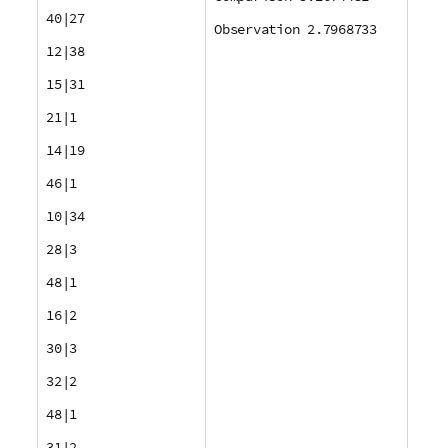
40|27
Observation 2.7968733
12|38
15|31
21|1
14|19
46|1
10|34
28|3
48|1
16|2
30|3
32|2
48|1
31|2