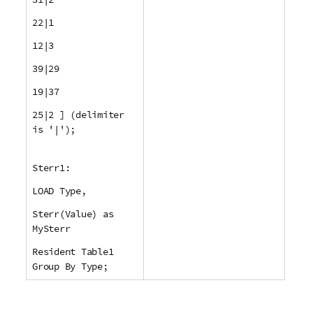
22|1
12|3
39|29
19|37
25|2 ] (delimiter
is '|');
Sterr1:
LOAD Type,
Sterr(Value) as
MySterr
Resident Table1
Group By Type;