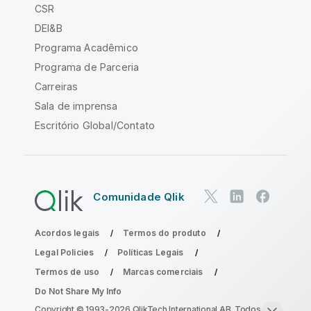
CSR
DEI&B
Programa Acadêmico
Programa de Parceria
Carreiras
Sala de imprensa
Escritório Global/Contato
Comunidade Qlik
Acordos legais
Termos do produto
Legal Policies
Políticas Legais
Termos de uso
Marcas comerciais
Do Not Share My Info
Copyright © 1993-2026 QlikTech International AB. Todos os