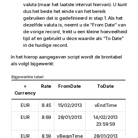
valuta (maar het laatste interval hiervan). U kunt
dus het beste het einde van het bereik
gebruiken dat is gedefinieerd in stap 1. Als het
dezelfde valuta is, neemt u de “
From Date
” van
de vorige record, trekt u een kleine hoeveelheid
tijd af en gebruikt u deze waarde als “
To Date
”
in de huidige record.
In het hierop aangegeven script wordt de brontabel
als volgt bijgewerkt:
Bijgewerkte tabel
=
Rate
FromDate
ToDate
Currency
EUR
8.45
15/02/2013
vEndTime
EUR
8.69
28/01/2013
14/02/2013
23:59:59
EUR
8.59
vBeginTime
28/01/2013