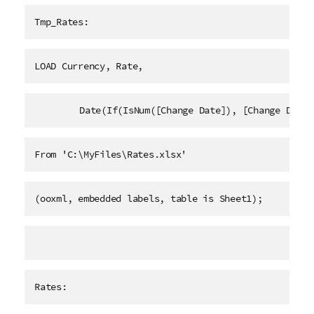
Tmp_Rates:
LOAD Currency, Rate,
	Date(If(IsNum([Change Date]), [Change Date
From 'C:\MyFiles\Rates.xlsx' 
(ooxml, embedded labels, table is Sheet1);
Rates: