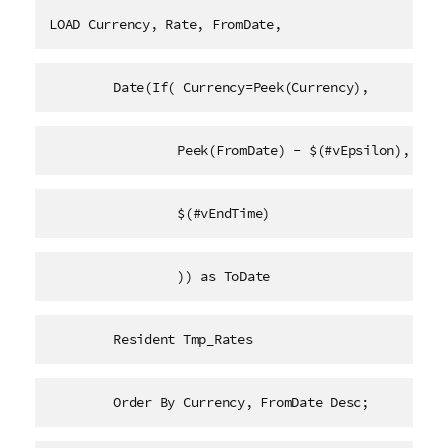
LOAD Currency, Rate, FromDate,
	Date(If( Currency=Peek(Currency),
		Peek(FromDate) - $(#vEpsilon),
		$(#vEndTime)
		)) as ToDate
	Resident Tmp_Rates
	Order By Currency, FromDate Desc;