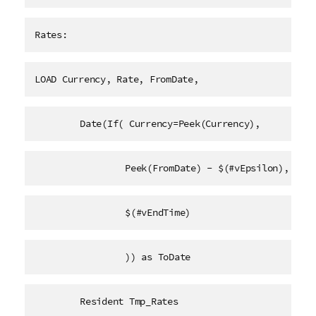
Rates:
LOAD Currency, Rate, FromDate,
	Date(If( Currency=Peek(Currency),
		Peek(FromDate) - $(#vEpsilon),
		$(#vEndTime)
		)) as ToDate
	Resident Tmp_Rates