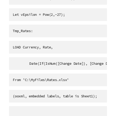
Let vEpsilon = Pow(2,-27);
Tmp_Rates:
LOAD Currency, Rate,
	Date(If(IsNum([Change Date]), [Change Date
From 'C:\MyFiles\Rates.xlsx' 
(ooxml, embedded labels, table is Sheet1);