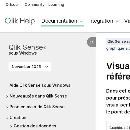
Qlik.com
Community
Learning
Documentation
Intégration
Vi
Qlik Sense 
Qlik Sense
®
graphique à 
sous
Windows
Visua
November 2025
référ
Aide Qlik Sense sous Windows
Dans cet e
Nouveautés dans Qlik Sense
pour prése
visualiser
Prise en main de Qlik Sense
le point de
Création
Gestion des données
Graphique à b