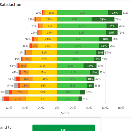
 and to
Ok