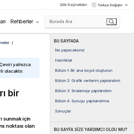
Qlik Kaynakları
Türkçe Değiştir
arı
Rehberler
BU SAYFADA
rmeler
Ne yapacaksınız
Hazırlıklar
 Çeviri yalnızca
Bölüm 1: Bir ana boyut oluşturun
i olacaktır.
Bölüm 2: Grafik verilerini yapılandırın
ı bir
Bölüm 3: Sıralamayı yapılandırın
Bölüm 4: Sunuyu yapılandırma
Sonuçlar
ı sunmak için
ans noktası olan
BU SAYFA SİZE YARDIMCI OLDU MU?