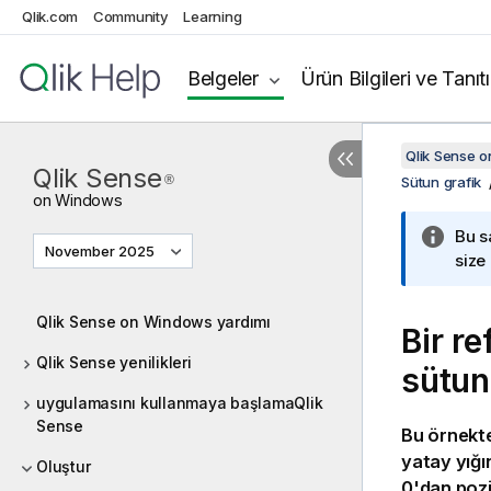
Qlik.com
Community
Learning
Belgeler
Ürün Bilgileri ve Tanıt
Qlik Sense 
Qlik Sense
®
Sütun grafik
on
Windows
Bu s
November 2025
size
Qlik Sense on Windows yardımı
Bir r
Qlik Sense yenilikleri
sütun
uygulamasını kullanmaya başlamaQlik
Sense
Bu örnekte
yatay yığı
Oluştur
0'dan pozi