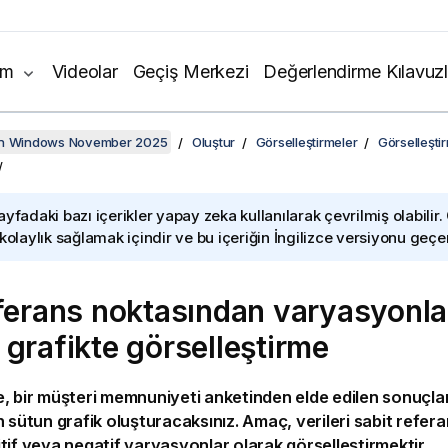
ım
Videolar
Geçiş Merkezi
Değerlendirme Kılavuzl
on Windows November 2025
Oluştur
Görselleştirmeler
Görselleşti
ayfadaki bazı içerikler yapay zeka kullanılarak çevrilmiş olabilir.
 kolaylık sağlamak içindir ve bu içeriğin İngilizce versiyonu geçerl
eferans noktasından varyasyonlar
 grafikte görselleştirme
, bir müşteri memnuniyeti anketinden elde edilen sonuçlar
n sütun grafik oluşturacaksınız. Amaç, verileri sabit refer
tif veya negatif varyasyonlar olarak görselleştirmektir.