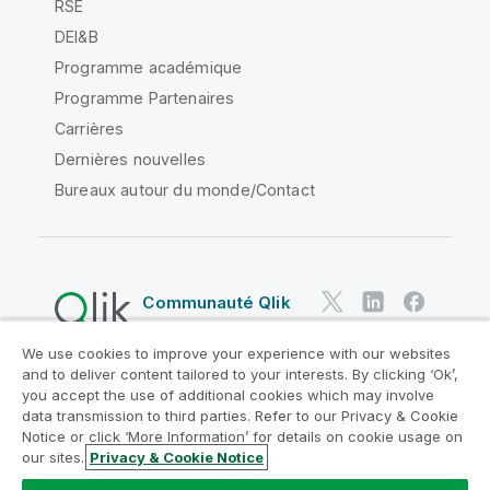
RSE
DEI&B
Programme académique
Programme Partenaires
Carrières
Dernières nouvelles
Bureaux autour du monde/Contact
Communauté Qlik
We use cookies to improve your experience with our websites
Contrats juridiques
and to deliver content tailored to your interests. By clicking ‘Ok’,
Conditions d'utilisation des produits
you accept the use of additional cookies which may involve
data transmission to third parties. Refer to our Privacy & Cookie
Legal Policies
Conditions légales
Notice or click ‘More Information’ for details on cookie usage on
Conditions d'utilisation
Marques
our sites.
Privacy & Cookie Notice
Do Not Share My Info