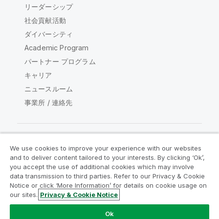
リーダーシップ
社会貢献活動
ダイバーシティ
Academic Program
パートナー プログラム
キャリア
ニュースルーム
事業所 / 連絡先
We use cookies to improve your experience with our websites
Qlik コミュニティ
and to deliver content tailored to your interests. By clicking ‘Ok’,
you accept the use of additional cookies which may involve
data transmission to third parties. Refer to our Privacy & Cookie
法的契約
製品規約
Legal Policies
Notice or click ‘More Information’ for details on cookie usage on
リーガルポリシー
利用規約
商標
our sites.
Privacy & Cookie Notice
Do Not Share My Info
Ok
Copyright © 1993-2026 QlikTech International AB.無断複写・