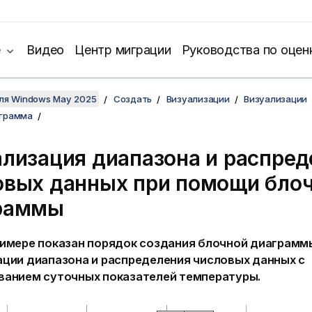
е
Видео
Центр миграции
Руководства по оцен
для Windows May 2025
Создать
Визуализации
Визуализации
аграмма
ализация диапазона и распред
овых данных при помощи бло
раммы
римере показан порядок создания блочной диаграмм
ации диапазона и распределения числовых данных с
ванием суточных показателей температуры.