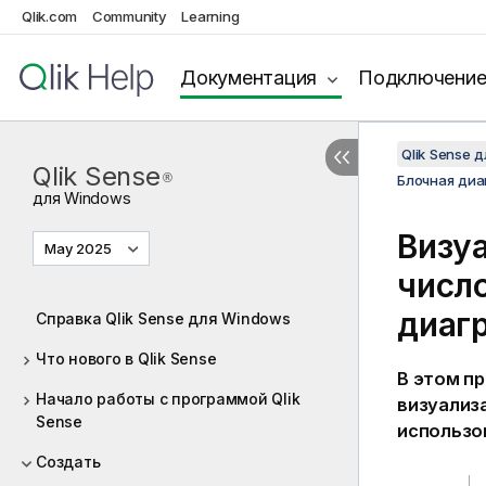
Qlik.com
Community
Learning
Документация
Подключени
Qlik Sense 
Qlik Sense
®
Блочная ди
для
Windows
Визу
May 2025
числ
диаг
Справка Qlik Sense для Windows
Что нового в Qlik Sense
В этом п
Начало работы с программой Qlik
визуализ
Sense
использо
Создать