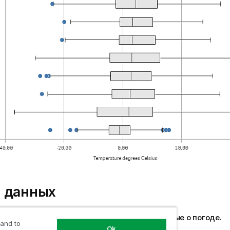
 данных
имере будут использоваться следующие данные о погоде.
 and to
Ok