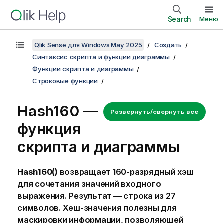
Search
Меню
Qlik Sense для Windows May 2025
Создать
Синтаксис скрипта и функции диаграммы
Функции скрипта и диаграммы
Строковые функции
Hash160 —
Развернуть/свернуть все
функция
скриптa и диаграммы
Hash160()
возвращает 160-разрядный хэш
для сочетания значений входного
выражения. Результат — строка из 27
символов.
Хеш-значения полезны для
маскировки информации, позволяющей