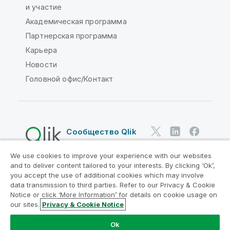
и участие
Академическая программа
Партнерская программа
Карьера
Новости
Головной офис/Контакт
Сообщество Qlik
We use cookies to improve your experience with our websites
Юридические соглашения
and to deliver content tailored to your interests. By clicking ‘Ok’,
Условия использования продуктов
you accept the use of additional cookies which may involve
data transmission to third parties. Refer to our Privacy & Cookie
Legal Policies
Юридические положения
Notice or click ‘More Information’ for details on cookie usage on
Условия использования
Товарные знаки
our sites.
Privacy & Cookie Notice
Do Not Share My Info
Ok
© QlikTech International AB, 1993-2026. Все права