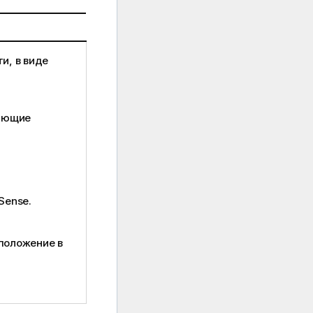
и, в виде
дующие
 Sense
.
положение в