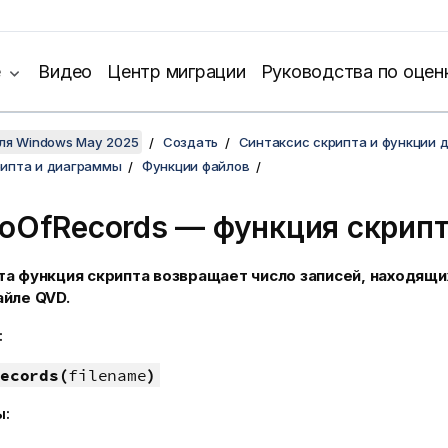
е
Видео
Центр миграции
Руководства по оцен
для Windows May 2025
Создать
Синтаксис скрипта и функции 
рипта и диаграммы
Функции файлов
oOfRecords — функция скрип
та функция скрипта возвращает число записей, находящи
айле
QVD
.
:
ecords(
filename
)
ы: