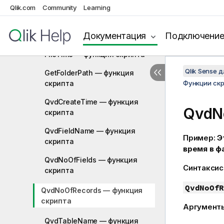
Qlik.com
Community
Learning
FilePath — функция скрипта
Документация
Подключени
FileSize — функция скрипта
FileTime — функция скрипта
Qlik Sense 
GetFolderPath — функция
скрипта
Функции ск
QvdCreateTime — функция
QvdN
скрипта
QvdFieldName — функция
Пример:
Э
скрипта
время в ф
QvdNoOfFields — функция
Синтаксис
скрипта
QvdNoOfR
QvdNoOfRecords — функция
скрипта
Аргумент
QvdTableName — функция