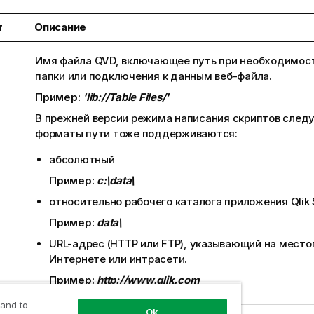
т
Описание
Имя файла
QVD
, включающее путь при необходимост
папки или подключения к данным веб-файла.
Пример:
'lib://Table Files/'
В прежней версии режима написания скриптов сле
форматы пути тоже поддерживаются:
абсолютный
Пример:
c:\data\
относительно рабочего каталога приложения
Qlik
Пример:
data\
URL-адрес (
HTTP
или
FTP
), указывающий на место
Интернете или интрасети.
Пример:
http://www.qlik.com
 and to
Ok