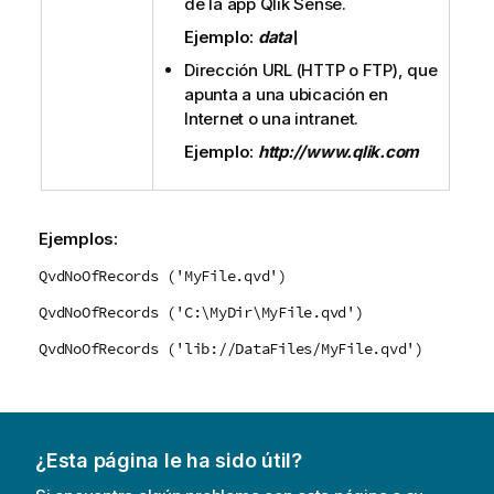
de la app
Qlik Sense
.
Ejemplo:
data\
Dirección URL (
HTTP
o
FTP
), que
apunta a una ubicación en
Internet o una intranet.
Ejemplo:
http://www.qlik.com
Ejemplos:
QvdNoOfRecords ('MyFile.qvd')
QvdNoOfRecords ('C:\MyDir\MyFile.qvd')
QvdNoOfRecords ('lib://DataFiles/MyFile.qvd')
¿Esta página le ha sido útil?