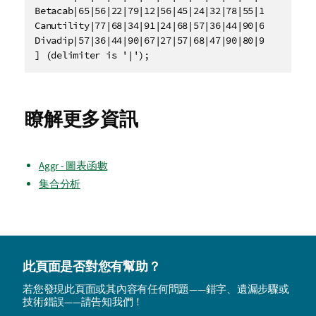
Betacab|65|56|22|79|12|56|45|24|32|78|55|15

Canutility|77|68|34|91|24|68|57|36|44|90|67|27

Divadip|57|36|44|90|67|27|57|68|47|90|80|94

] (delimiter is '|');
瞭解更多資訊
Aggr - 圖表函數
集合分析
此頁面是否對您有幫助？
若您發現此頁面或其內容有任何問題——錯字、遺漏步驟或
技術錯誤——請告知我們！