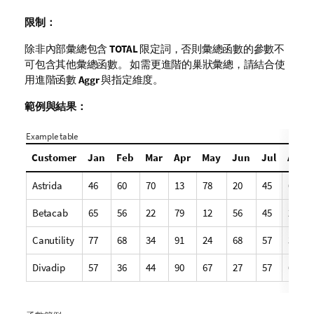
限制：
除非內部彙總包含
TOTAL
限定詞，否則彙總函數的參數不
可包含其他彙總函數。 如需更進階的巢狀彙總，請結合使
用進階函數
Aggr
與指定維度。
範例與結果：
Example table
Customer
Jan
Feb
Mar
Apr
May
Jun
Jul
Aug
Astrida
46
60
70
13
78
20
45
65
Betacab
65
56
22
79
12
56
45
24
Canutility
77
68
34
91
24
68
57
36
Divadip
57
36
44
90
67
27
57
68