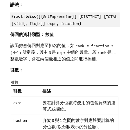
備
語法：
註
FractileExc(
[{SetExpression}] [DISTINCT] [TOTAL
)
[<fld{, fld}>]] expr, fraction
傳回的資料類型：
數值
該函數會傳回對應至排名的值，如
rank = fraction *
所定義，其中
是
中值的數量。若
是非
(N+1)
N
expr
rank
整數數字，會在兩個最相近的值之間進行插補。
引數：
引數
引數
描述
expr
要在計算分位數時使用的包含資料的運
算式或欄位。
fraction
介於 0 與 1 之間的數字對應於要計算的
分位數 (以分數表示的分位數)。