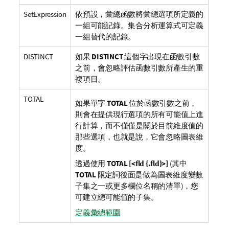
SetExpression
依預設，彙總函數將彙總選項所定義的
一組可能記錄。集合分析運算式可定義
一組替代的記錄。
DISTINCT
如果
DISTINCT
這個字出現在函數引數
之前，會忽略評估函數引數所產生的重
複項目。
TOTAL
如果單字
TOTAL
位於函數引數之前，
則會在提供現行選項的所有可能值上進
行計算，而不僅僅是關於目前維度值的
那些選項，也就是說，它會忽略圖表維
度。
透過使用
TOTAL [<fld {.fld}>]
(其中
TOTAL
限定詞後面是做為圖表維度變數
子集之一或更多欄位名稱的清單)，您
可建立總可能值的子集。
定義彙總範圍