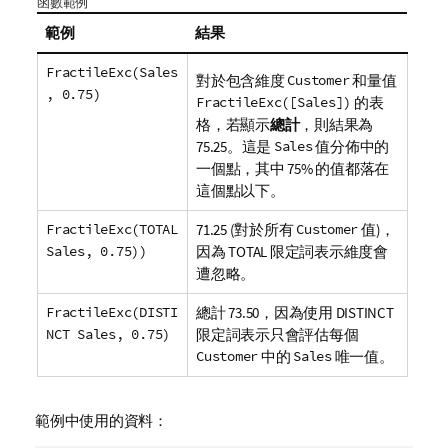
函數範例
範例
結果
FractileExc(Sales
對於包含維度
Customer
和量值
, 0.75)
FractileExc([Sales])
的表
格，若顯示
總計
，則結果為
75.25。這是
Sales
值分佈中的
一個點，其中 75% 的值都落在
這個點以下。
FractileExc(TOTAL
71.25 (對於所有
Customer
值)，
Sales, 0.75))
因為
TOTAL
限定詞表示維度會
遭忽略。
FractileExc(DISTI
總計 73.50，因為使用
DISTINCT
NCT Sales, 0.75)
限定詞表示只會評估每個
Customer
中的
Sales
唯一值。
範例中使用的資料：