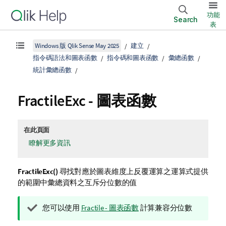
功能
Search
表
Windows 版 Qlik Sense May 2025
建立
指令碼語法和圖表函數
指令碼和圖表函數
彙總函數
統計彙總函數
FractileExc
- 圖表函數
在此頁面
瞭解更多資訊
FractileExc()
尋找對應於圖表維度上反覆運算之運算式提供
的範圍中彙總資料之互斥分位數的值
提
您可以使用
Fractile - 圖表函數
計算兼容分位數
示