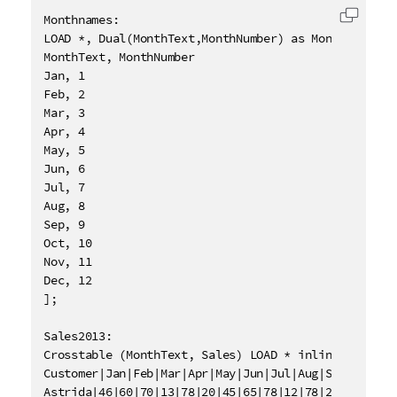
Monthnames:

將代碼
LOAD *, Dual(MonthText,MonthNumber) as Month INLINE 
MonthText, MonthNumber

Jan, 1

Feb, 2

Mar, 3

Apr, 4

May, 5

Jun, 6

Jul, 7

Aug, 8

Sep, 9

Oct, 10

Nov, 11

Dec, 12

];

Sales2013:

Crosstable (MonthText, Sales) LOAD * inline [

Customer|Jan|Feb|Mar|Apr|May|Jun|Jul|Aug|Sep|Oct|Nov
Astrida|46|60|70|13|78|20|45|65|78|12|78|22
