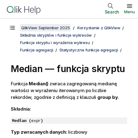
Search
Menu
QlikView September 2025
Korzystanie z QlikView
Składnia skryptów i funkcje wykresów
Funkcje skryptu i wyrażenia wykresu
Funkcje agregacji
Statystyczne funkcje agregacji
Median — funkcja skryptu
Funkcja
Median()
zwraca zagregowaną medianę
wartości w wyrażeniu iterowanym po liczbie
rekordów, zgodnie z definicją z klauzuli
group by
.
Składnia:
Median (
expr
)
Typ zwracanych danych:
liczbowy