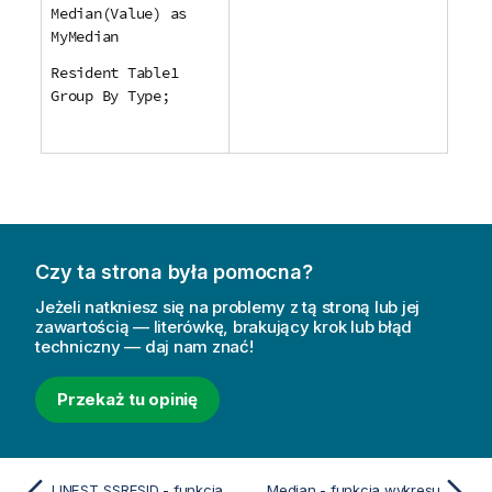
Median(Value) as
MyMedian
Resident Table1
Group By Type;
Czy ta strona była pomocna?
Jeżeli natkniesz się na problemy z tą stroną lub jej
zawartością — literówkę, brakujący krok lub błąd
techniczny — daj nam znać!
Przekaż tu opinię
LINEST_SSRESID - funkcja wykresu
Median - funkcja wykresu