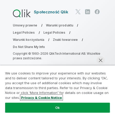
Społeczność Qlik
Umowy prawne
Warunki produktu
Legal Policies
Legal Policies
Warunki korzystania
Znaki towarowe
Do Not Share My Info
Copyright © 1993-2026 QlikTech International AB. Wszelkie
prawa zastrzeżone.
We use cookies to improve your experience with our websites
Dołącz do Programu Modernizacji
and to deliver content tailored to your interests. By clicking ‘Ok’,
Analityki
you accept the use of additional cookies which may involve
data transmission to third parties. Refer to our Privacy & Cookie
Notice or click ‘More Information’ for details on cookie usage on
Przeprowadź modernizację bez szkody dla Twoich
our sites.
Privacy & Cookie Notice
cennych aplikacji QlikView za pomocą programu
Rozmawiaj teraz
Analytics Modernization Program.
Kliknij tutaj
aby
Ok
uzyskać więcej informacji lub skontaktuj się z nami: