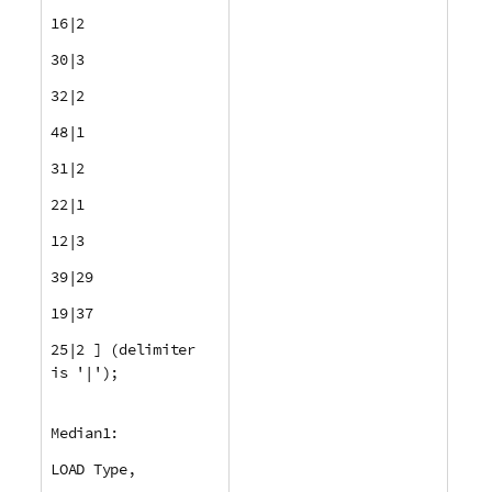
16|2
30|3
32|2
48|1
31|2
22|1
12|3
39|29
19|37
25|2 ] (delimiter
is '|');
Median1:
LOAD Type,