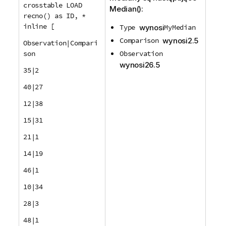
crosstable LOAD
Median()
:
recno() as ID, *
inline [
Type
wynosi
MyMedian
Comparison
wynosi
2.5
Observation|Compari
son
Observation
wynosi
26.5
35|2
40|27
12|38
15|31
21|1
14|19
46|1
10|34
28|3
48|1