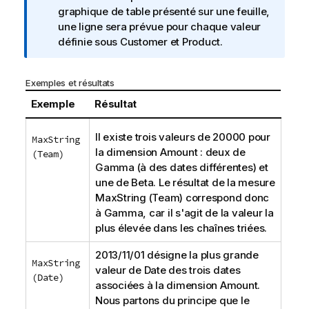
e
graphique de table présenté sur une feuille,
I
une ligne sera prévue pour chaque valeur
n
définie sous
Customer
et
Product
.
f
o
Exemples et résultats
r
m
Exemple
Résultat
a
t
Il existe trois valeurs de 20000 pour
MaxString
i
la dimension
Amount
: deux de
(Team)
o
Gamma
(à des dates différentes) et
n
une de
Beta
. Le résultat de la mesure
s
MaxString (Team)
correspond donc
à
Gamma
, car il s'agit de la valeur la
plus élevée dans les chaînes triées.
2013/11/01 désigne la plus grande
MaxString
valeur de
Date
des trois dates
(Date)
associées à la dimension
Amount
.
Nous partons du principe que le