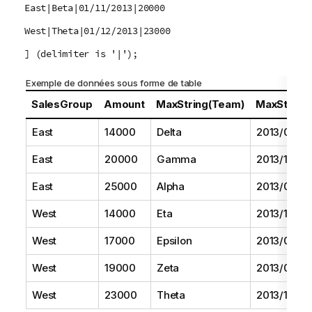
East|Beta|01/11/2013|20000
West|Theta|01/12/2013|23000
] (delimiter is '|');
Exemple de données sous forme de table
SalesGroup
Amount
MaxString(Team)
MaxString(
East
14000
Delta
2013/08/01
East
20000
Gamma
2013/11/01
East
25000
Alpha
2013/07/01
West
14000
Eta
2013/10/01
West
17000
Epsilon
2013/09/01
West
19000
Zeta
2013/06/01
West
23000
Theta
2013/12/01