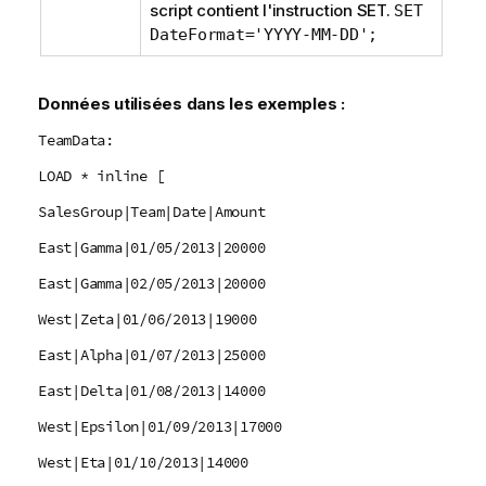
script contient l'instruction
SET
.
SET
DateFormat='YYYY-MM-DD';
Données utilisées dans les exemples :
TeamData:
LOAD * inline [
SalesGroup|Team|Date|Amount
East|Gamma|01/05/2013|20000
East|Gamma|02/05/2013|20000
West|Zeta|01/06/2013|19000
East|Alpha|01/07/2013|25000
East|Delta|01/08/2013|14000
West|Epsilon|01/09/2013|17000
West|Eta|01/10/2013|14000