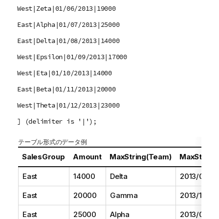
West|Zeta|01/06/2013|19000
East|Alpha|01/07/2013|25000
East|Delta|01/08/2013|14000
West|Epsilon|01/09/2013|17000
West|Eta|01/10/2013|14000
East|Beta|01/11/2013|20000
West|Theta|01/12/2013|23000
] (delimiter is '|');
テーブル形式のデータ例
SalesGroup
Amount
MaxString(Team)
MaxString(
East
14000
Delta
2013/08/01
East
20000
Gamma
2013/11/01
East
25000
Alpha
2013/07/01