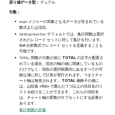
戻り値データ型：
デュアル
引数：
:メジャーの対象となるデータが含まれている
expr
数式または項目。.
: デフォルトでは、集計関数は選択
SetExpression
されたレコード セットに対して集計を行います。
Set 分析数式でレコード セットを定義することも
可能です。
: 関数の引数の前に
TOTAL
の文字が配置さ
TOTAL
れている場合、現在の軸の値に関連しているもの
だけでなく、現在の選択範囲内にあるすべての可
能な値に対して計算が実行されます。つまりチャ
ート軸は無視されます。
TOTAL
修飾子の後に
は、山括弧
<fld>
で囲んだ 1 つ以上の項目名のリ
ストを続けることができます。これらの項目名
は、チャート軸の変数のサブセットにする必要が
あります。
集計範囲の定義