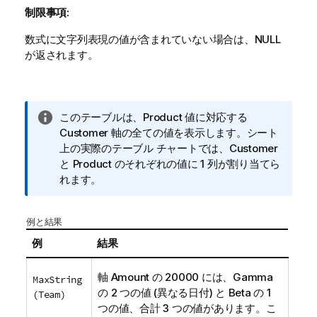
制限事項:
数式に文字列表現の値が含まれていない場合は、
NULL
が返されます。
情
このテーブルは、
Product
値に対応する
報
Customer
軸の全ての値を表示します。シート
メ
上の実際のテーブル チャートでは、
Customer
モ
と
Product
のそれぞれの値に 1 列が割り当てら
れます。
例と結果
例
結果
軸
Amount
の 20000 には、
Gamma
MaxString
の 2 つの値 (異なる日付) と
Beta
の 1
(Team)
つの値、合計 3 つの値があります。こ