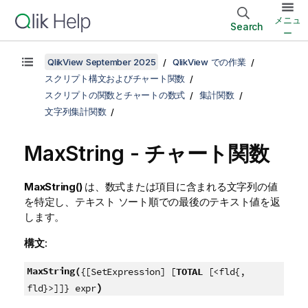
メニュ
Search
ー
QlikView September 2025
QlikView での作業
スクリプト構文およびチャート関数
スクリプトの関数とチャートの数式
集計関数
文字列集計関数
MaxString
- チャート関数
MaxString()
は、数式または項目に含まれる文字列の値
を特定し、テキスト ソート順での最後のテキスト値を返
します。
構文:
MaxString(
{[SetExpression] [
TOTAL
[<fld{,
)
fld}>]]} expr