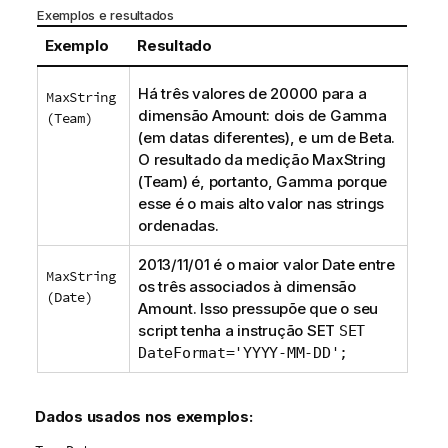
Exemplos e resultados
o
r
Exemplo
Resultado
m
a
Há três valores de 20000 para a
MaxString
t
dimensão
Amount
: dois de
Gamma
(Team)
i
(em datas diferentes), e um de
Beta
.
v
O resultado da medição
MaxString
a
(Team)
é, portanto,
Gamma
porque
esse é o mais alto valor nas strings
ordenadas.
2013/11/01 é o maior valor
Date
entre
MaxString
os três associados à dimensão
(Date)
Amount
. Isso pressupõe que o seu
script tenha a instrução
SET
SET
DateFormat='YYYY-MM-DD';
Dados usados nos exemplos: