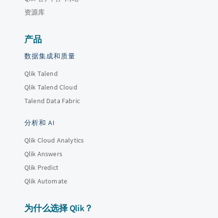
资源库
产品
数据集成和质量
Qlik Talend
Qlik Talend Cloud
Talend Data Fabric
分析和 AI
Qlik Cloud Analytics
Qlik Answers
Qlik Predict
Qlik Automate
为什么选择 Qlik？