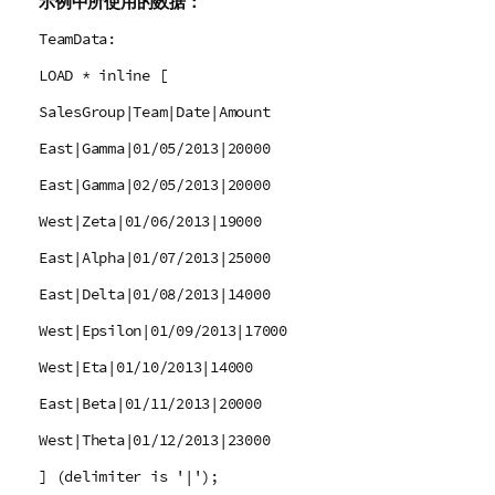
示例中所使用的数据：
TeamData:
LOAD * inline [
SalesGroup|Team|Date|Amount
East|Gamma|01/05/2013|20000
East|Gamma|02/05/2013|20000
West|Zeta|01/06/2013|19000
East|Alpha|01/07/2013|25000
East|Delta|01/08/2013|14000
West|Epsilon|01/09/2013|17000
West|Eta|01/10/2013|14000
East|Beta|01/11/2013|20000
West|Theta|01/12/2013|23000
] (delimiter is '|');