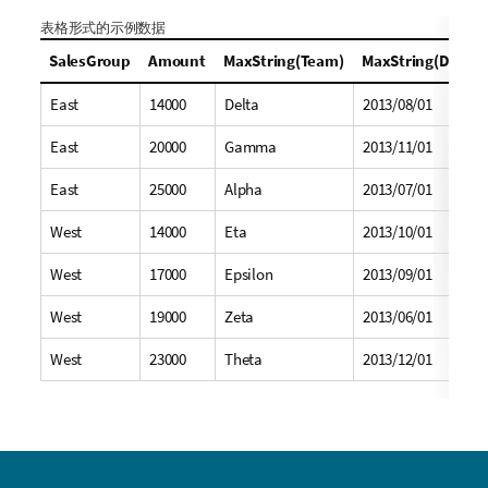
表格形式的示例数据
SalesGroup
Amount
MaxString(Team)
MaxString(Date)
East
14000
Delta
2013/08/01
East
20000
Gamma
2013/11/01
East
25000
Alpha
2013/07/01
West
14000
Eta
2013/10/01
West
17000
Epsilon
2013/09/01
West
19000
Zeta
2013/06/01
West
23000
Theta
2013/12/01