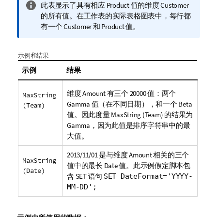
信
此表显示了具有相应
Product
值的维度
Customer
息
的所有值。在工作表的实际表格图表中，每行都
注
有一个
Customer
和
Product
值。
释
示例和结果
示例
结果
维度
Amount
有三个 20000 值：两个
MaxString
Gamma
值（在不同日期），和一个
Beta
(Team)
值。因此度量
MaxString (Team)
的结果为
Gamma
，因为此值是排序字符串中的最
大值。
2013/11/01 是与维度
Amount
相关的三个
MaxString
值中的最长
Date
值。此示例假定脚本包
(Date)
含
SET
语句
SET DateFormat='YYYY-
MM-DD';