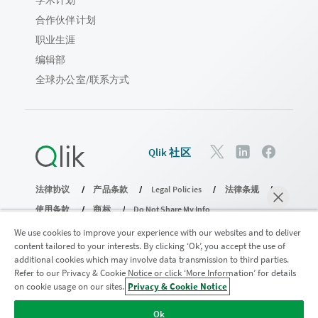
合作伙伴计划
职业生涯
编辑部
全球办公室/联系方式
Qlik 社区
法律协议
产品条款
Legal Policies
法律条规
使用条款
商标
Do Not Share My Info
版权所有 © 1993-2026 QlikTech International AB。保留所有权利。
We use cookies to improve your experience with our websites and to deliver
content tailored to your interests. By clicking ‘Ok’, you accept the use of
additional cookies which may involve data transmission to third parties.
Refer to our Privacy & Cookie Notice or click ‘More Information’ for details
加入分析现代化计划
on cookie usage on our sites.
Privacy & Cookie Notice
马上聊天
使用分析现代化计划实现现代化，同时不损害您宝贵的
Ok