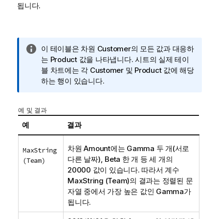
됩니다.
정
이 테이블은 차원
Customer
의 모든 값과 대응하
보
는
Product
값을 나타냅니다. 시트의 실제 테이
메
블 차트에는 각
Customer
및
Product
값에 해당
모
하는 행이 있습니다.
예 및 결과
예
결과
차원
Amount
에는
Gamma
두 개(서로
MaxString
다른 날짜),
Beta
한 개 등 세 개의
(Team)
20000 값이 있습니다. 따라서 계수
MaxString (Team)
의 결과는 정렬된 문
자열 중에서 가장 높은 값인
Gamma
가
됩니다.