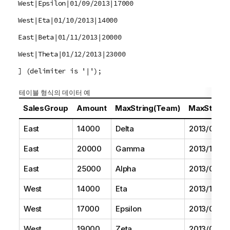
West|Epsilon|01/09/2013|17000
West|Eta|01/10/2013|14000
East|Beta|01/11/2013|20000
West|Theta|01/12/2013|23000
] (delimiter is '|');
테이블 형식의 데이터 예
SalesGroup
Amount
MaxString(Team)
MaxString(
East
14000
Delta
2013/08/01
East
20000
Gamma
2013/11/01
East
25000
Alpha
2013/07/01
West
14000
Eta
2013/10/01
West
17000
Epsilon
2013/09/01
West
19000
Zeta
2013/06/01