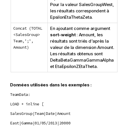
Pour la valeur
SalesGroup
West
,
les résultats correspondent à
EpsilonEtaThetaZeta
.
Concat (TOTAL
En ajoutant comme argument
<SalesGroup>
sort-weight
:
Amount
, les
Team,';',
résultats sont triés d'après la
Amount)
valeur de la dimension
Amount
.
Les résultats obtenus sont
DeltaBetaGammaGammaAlpha
et
EtaEpsilonZEtaTheta
.
Données utilisées dans les exemples :
TeamData:
LOAD * inline [
SalesGroup|Team|Date|Amount
East|Gamma|01/05/2013|20000