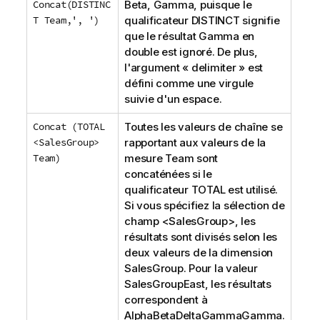
Concat(DISTINC
Beta, Gamma
, puisque le
T Team,', ')
qualificateur
DISTINCT
signifie
que le résultat
Gamma
en
double est ignoré. De plus,
l'argument « delimiter » est
défini comme une virgule
suivie d'un espace.
Concat (TOTAL
Toutes les valeurs de chaîne se
<SalesGroup>
rapportant aux valeurs de la
Team)
mesure
Team
sont
concaténées si le
qualificateur
TOTAL
est utilisé.
Si vous spécifiez la sélection de
champ <
SalesGroup
>, les
résultats sont divisés selon les
deux valeurs de la dimension
SalesGroup
. Pour la valeur
SalesGroup
East
, les résultats
correspondent à
AlphaBetaDeltaGammaGamma
.