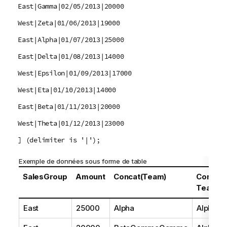
East|Gamma|02/05/2013|20000
West|Zeta|01/06/2013|19000
East|Alpha|01/07/2013|25000
East|Delta|01/08/2013|14000
West|Epsilon|01/09/2013|17000
West|Eta|01/10/2013|14000
East|Beta|01/11/2013|20000
West|Theta|01/12/2013|23000
] (delimiter is '|');
Exemple de données sous forme de table
SalesGroup
Amount
Concat(Team)
Concat
Team)
East
25000
Alpha
AlphaB