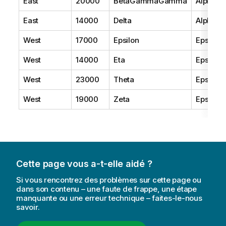
East
20000
BetaGammaGamma
AlphaB
East
14000
Delta
AlphaB
West
17000
Epsilon
Epsilon
West
14000
Eta
Epsilon
West
23000
Theta
Epsilon
West
19000
Zeta
Epsilon
Cette page vous a-t-elle aidé ?
Si vous rencontrez des problèmes sur cette page ou
dans son contenu – une faute de frappe, une étape
manquante ou une erreur technique – faites-le-nous
savoir.