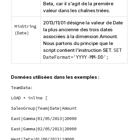
Beta
, car il s'agit de la première
valeur dans les chaînes triées.
2013/11/01 désigne la valeur de
Date
MinString
la plus ancienne des trois dates
(Date)
associées à la dimension
Amount
.
Nous partons du principe que le
script contient l'instruction
SET
.
SET
DateFormat='YYYY-MM-DD';
Données utilisées dans les exemples :
TeamData:
LOAD * inline [
SalesGroup|Team|Date|Amount
East|Gamma|01/05/2013|20000
East|Gamma|02/05/2013|20000
West|Zeta|01/06/2013|19000