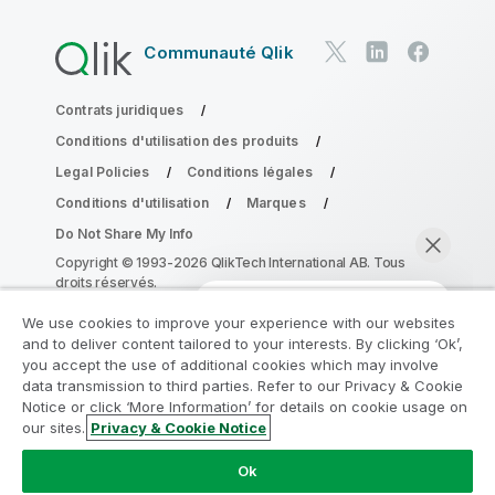
Communauté Qlik
Contrats juridiques
Conditions d'utilisation des produits
Legal Policies
Conditions légales
Conditions d'utilisation
Marques
Do Not Share My Info
Copyright © 1993-2026 QlikTech International AB. Tous
droits réservés.
We use cookies to improve your experience with our websites
and to deliver content tailored to your interests. By clicking ‘Ok’,
Rejoignez le Programme de
you accept the use of additional cookies which may involve
data transmission to third parties. Refer to our Privacy & Cookie
modernisation analytique
Notice or click ‘More Information’ for details on cookie usage on
our sites.
Privacy & Cookie Notice
Modernisez votre système sans compromettre vos
Discuter maintenant
précieuses applications QlikView grâce au Programme
Ok
de modernisation analytique.
Cliquez ici
pour plus