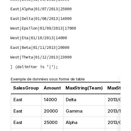
East|Alpha|01/07/2013|25000
East|Delta|01/08/2013|14000
West|Epsilon|01/09/2013|17000
West|Eta|01/10/2013|14000
East|Beta|01/11/2013|20000
West|Theta|01/12/2013|23000
] (delimiter is '|');
Exemple de données sous forme de table
SalesGroup
Amount
MaxString(Team)
MaxString(
East
14000
Delta
2013/08/01
East
20000
Gamma
2013/11/01
East
25000
Alpha
2013/07/01