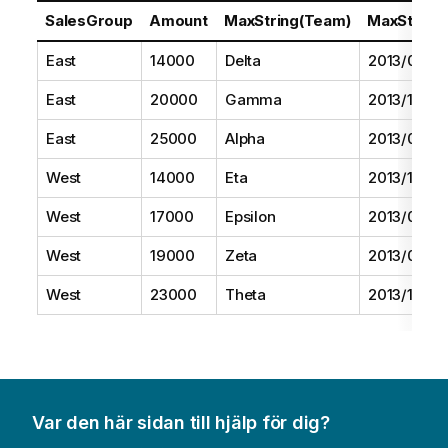
SalesGroup
Amount
MaxString(Team)
MaxString(
East
14000
Delta
2013/08/01
East
20000
Gamma
2013/11/01
East
25000
Alpha
2013/07/01
West
14000
Eta
2013/10/01
West
17000
Epsilon
2013/09/01
West
19000
Zeta
2013/06/01
West
23000
Theta
2013/12/01
Var den här sidan till hjälp för dig?