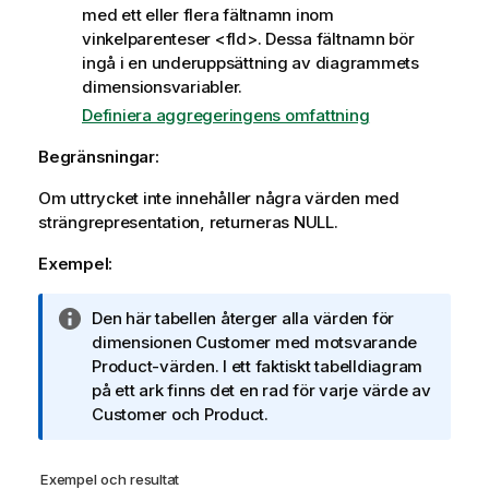
med ett eller flera fältnamn inom
vinkelparenteser
<fld>
. Dessa fältnamn bör
ingå i en underuppsättning av diagrammets
dimensionsvariabler.
Definiera aggregeringens omfattning
Begränsningar:
Om uttrycket inte innehåller några värden med
strängrepresentation, returneras
NULL
.
Exempel:
A
Den här tabellen återger alla värden för
n
dimensionen
Customer
med motsvarande
t
Product
-värden. I ett faktiskt tabelldiagram
e
på ett ark finns det en rad för varje värde av
c
Customer
och
Product
.
k
n
Exempel och resultat
i