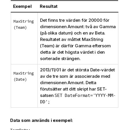
n
Exempel
Resultat
g
o
Det finns tre värden för 20000 för
MaxString
m
dimensionen
Amount
: två av
Gamma
(Team)
i
(på olika datum) och en av
Beta
.
n
Resultatet av måttet
MaxString
f
(Team)
är därför
Gamma
eftersom
o
detta är det högsta värdet i den
r
sorterade strängen.
m
a
2013/11/01 är det största
Date
-värdet
MaxString
t
av de tre som är associerade med
(Date)
i
dimensionen
Amount
. Detta
o
förutsätter att ditt skript har
SET
-
n
satsen
SET DateFormat='YYYY-MM-
DD';
Data som används i exempel:
TeamData: