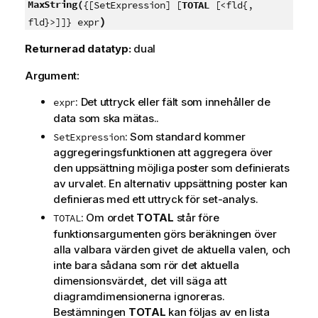
MaxString(
{[SetExpression] [
TOTAL
[<fld{,
)
fld}>]]} expr
Returnerad datatyp:
dual
Argument:
: Det uttryck eller fält som innehåller de
expr
data som ska mätas..
: Som standard kommer
SetExpression
aggregeringsfunktionen att aggregera över
den uppsättning möjliga poster som definierats
av urvalet. En alternativ uppsättning poster kan
definieras med ett uttryck för set-analys.
: Om ordet
TOTAL
står före
TOTAL
funktionsargumenten görs beräkningen över
alla valbara värden givet de aktuella valen, och
inte bara sådana som rör det aktuella
dimensionsvärdet, det vill säga att
diagramdimensionerna ignoreras.
Bestämningen
TOTAL
kan följas av en lista