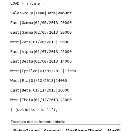
LOAD * inline [
SalesGroup|Team|Date|Amount
East|Gamma|01/05/2013|20000
East|Gamma|02/05/2013|20000
West|Zeta|01/06/2013|19000
East|Alpha|01/07/2013|25000
East|Delta|01/08/2013|14000
West|Epsilon|01/09/2013|17000
West|Eta|01/10/2013|14000
East|Beta|01/11/2013|20000
West|Theta|01/12/2013|23000
] (delimiter is '|');
Esempio dati in formato tabella
SalesGroup
Amount
MaxString(Team)
MaxString(