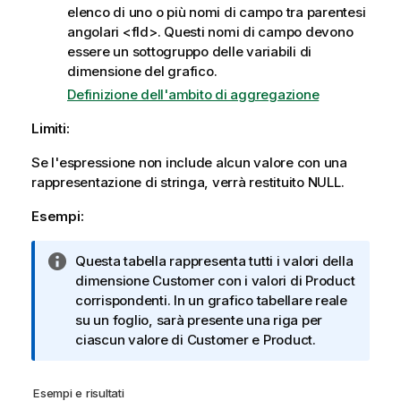
elenco di uno o più nomi di campo tra parentesi
angolari
<fld>
. Questi nomi di campo devono
essere un sottogruppo delle variabili di
dimensione del grafico.
Definizione dell'ambito di aggregazione
Limiti:
Se l'espressione non include alcun valore con una
rappresentazione di stringa, verrà restituito
NULL
.
Esempi:
N
Questa tabella rappresenta tutti i valori della
o
dimensione
Customer
con i valori di
Product
t
corrispondenti. In un grafico tabellare reale
a
su un foglio, sarà presente una riga per
i
ciascun valore di
Customer
e
Product
.
n
f
Esempi e risultati
o