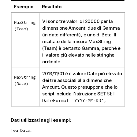
r
Esempio
Risultato
m
a
Vi sono tre valori di 20000 per la
MaxString
t
dimensione
Amount
: due di
Gamma
(Team)
i
(in date differenti), e uno di
Beta
. Il
c
risultato della misura
MaxString
a
(Team)
è pertanto
Gamma
, perché è
il valore più elevato nelle stringhe
ordinate.
2013/11/01 è il valore
Date
più elevato
MaxString
dei tre associati alla dimensione
(Date)
Amount
. Questo presuppone che lo
script includa l'istruzione
SET
SET
DateFormat='YYYY-MM-DD';
Dati utilizzati negli esempi:
TeamData: