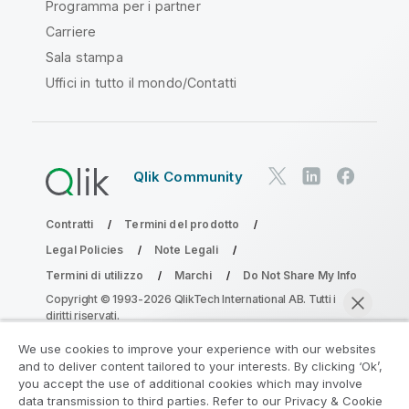
Programma per i partner
Carriere
Sala stampa
Uffici in tutto il mondo/Contatti
Qlik Community
Contratti
Termini del prodotto
Legal Policies
Note Legali
Termini di utilizzo
Marchi
Do Not Share My Info
Copyright © 1993-2026 QlikTech International AB. Tutti i
diritti riservati.
We use cookies to improve your experience with our websites
and to deliver content tailored to your interests. By clicking ‘Ok’,
Partecipa al programma Analytics
you accept the use of additional cookies which may involve
data transmission to third parties. Refer to our Privacy & Cookie
Modernization