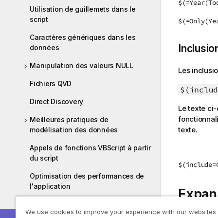
$(=Year(To
Utilisation de guillemets dans le
script
$(=Only(Ye
Caractères génériques dans les
Inclusio
données
Manipulation des valeurs NULL
Les inclusio
Fichiers QVD
$(includ
Direct Discovery
Le texte ci
fonctionnali
Meilleures pratiques de
texte.
modélisation des données
Appels de fonctions VBScript à partir
du script
$(include=
Optimisation des performances de
l'application
Expans
Problèmes de protection des
We use cookies to improve your experience with our websites
données