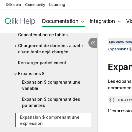
tables inline
Qlik.com
Community
Learning
Principe des références circulaires
Documentation
Intégration
Vi
Modification des noms de champ
Concaténation de tables
QlikView Ma
Chargement de données à partir
Expansions $
d'une table déjà chargée
Recharger partiellement
Expan
Expansions $
Les expansi
Expansion $ comprenant une
commencer 
variable
$(=expre
Expansion $ comprenant des
paramètres
L'expression
Expansion $ comprenant une
expression