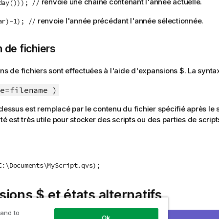
renvoie une chaîne contenant l'année actuelle.
day())); //
renvoie l'année précédant l'année sélectionnée.
ar)-1); //
n de fichiers
ns de fichiers sont effectuées à l'aide d'expansions $. La syntax
e=filename )
-dessus est remplacé par le contenu du fichier spécifié après le 
té est très utile pour stocker des scripts ou des parties de scrip
C:\Documents\MyScript.qvs);
ions $ et états alternatifs
 and to
Ok