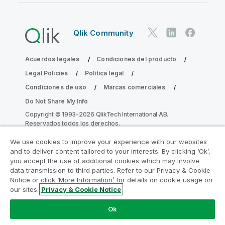
Qlik Community
Acuerdos legales
Condiciones del producto
Legal Policies
Política legal
Condiciones de uso
Marcas comerciales
Do Not Share My Info
Copyright © 1993-2026 QlikTech International AB.
Reservados todos los derechos.
We use cookies to improve your experience with our websites
and to deliver content tailored to your interests. By clicking ‘Ok’,
Únase al Programa de modernización de
you accept the use of additional cookies which may involve
data transmission to third parties. Refer to our Privacy & Cookie
la analítica
Notice or click ‘More Information’ for details on cookie usage on
our sites.
Privacy & Cookie Notice
Modernícese sin comprometer sus valiosas aplicaciones
de QlikView con el Programa de modernización de la
Ok
analítica.
Haga clic aquí
para obtener más información o