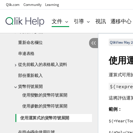
Qlik.com
Community
Learning
從資料庫載入資料
文件
引導
視訊
遷移中心
從內嵌表格載入資料
瞭解循環參照
重新命名欄位
QlikView May 2
串連表格
使用
從先前載入的表格載入資料
運算式可用
部份重新載入
$(=expre
貨幣符號展開
使用變數的貨幣符號展開
這將評估運
使用參數的貨幣符號展開
範例：
使用運算式的貨幣符號展開
$(=Year(To
在指令碼中使用引號
$(=Only(Ye