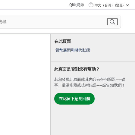
Qlik 資源
中文（台灣） (變更)
在此頁面
貨幣展開和替代狀態
此頁面是否對您有幫助？
若您發現此頁面或其內容有任何問題——錯
字、遺漏步驟或技術錯誤——請告知我們！
在此留下意見回饋