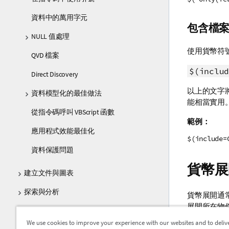
資料中的萬用字元
包含檔
NULL 值處理
使用貨幣符
QVD 檔案
$(includ
Direct Discovery
以上的文字
資料模型化的最佳做法
能相當實用
從指令碼呼叫 VBScript 函數
範例：
應用程式效能最佳化
$(include=
資料保護問題
貨幣展
建立文件與圖表
探索與分析
貨幣展開通
展開所在物
指令碼語法和圖表函數
We use cookies to improve your experience with our websites and to deliv
範例：