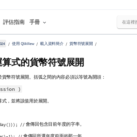
評估指南
手冊
024
使用 QlikView
載入資料簡介
貨幣符號展開
運算式的貨幣符號展開
於貨幣符號展開。括弧之間的內容必須以等號為開頭：
ssion )
算式，並將該值用於展開。
會傳回包含目前年度的字串。
day())); //
會傳回所選年度前面的那一年。
ar)-1); //