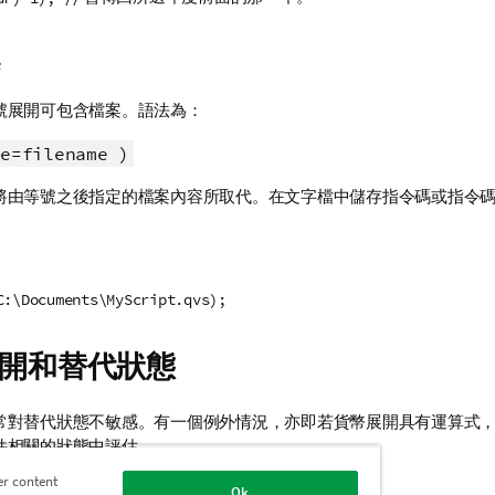
案
號展開可包含檔案。語法為：
e=filename )
將由等號之後指定的檔案內容所取代。在文字檔中儲存指令碼或指令
。
C:\Documents\MyScript.qvs);
開和替代狀態
常對替代狀態不敏感。有一個例外情況，亦即若貨幣展開具有運算式
件相關的狀態中評估。
er content
Ok