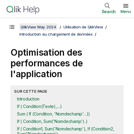
Search
Menu
QlikView May 2024
Utilisation de QlikView
Introduction au chargement de données
Optimisation des
performances de
l'application
SUR CETTE PAGE
Introduction
If ( Condition(Texte),....)
Sum ( If (Condition, 'Nomdechamp'…))
If ( Condition, Sum('Nomdechamp')..)
If ( Condition1, Sum('Nomdechamp'), If (Condition2,
Sum('Nomdechamp')……..