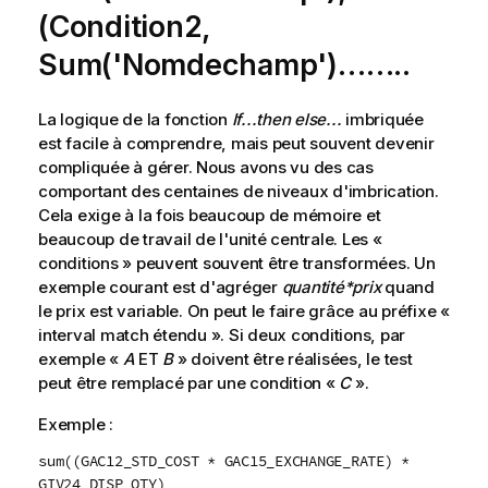
(Condition2,
Sum('Nomdechamp')……..
La logique de la fonction
If...then else...
imbriquée
est facile à comprendre, mais peut souvent devenir
compliquée à gérer. Nous avons vu des cas
comportant des centaines de niveaux d'imbrication.
Cela exige à la fois beaucoup de mémoire et
beaucoup de travail de l'unité centrale. Les «
conditions » peuvent souvent être transformées. Un
exemple courant est d'agréger
quantité*prix
quand
le prix est variable. On peut le faire grâce au préfixe «
interval match étendu ». Si deux conditions, par
exemple «
A
ET
B
» doivent être réalisées, le test
peut être remplacé par une condition «
C
».
Exemple :
sum((GAC12_STD_COST * GAC15_EXCHANGE_RATE) *
GIV24_DISP_QTY)