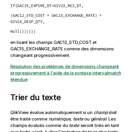
If(GAC15_EXPIRE_DT>GIV23_REJ_DT,
(GAC12_STD_COST * GAC15_EXCHANGE_RATE) *
GIV24_DISP_QTY,
Null())))))
en lisant les champs GAC12_STD_COST et
GAC15_EXCHANGE_RATE comme des dimensions
changeant progressivement.
Résolution des problèmes de dimensions changeant
progressivement à l'aide de la syntaxe intervalmatch
étendue
Trier du texte
QlikView évalue automatiquement si un
champ
doit
être traité comme
numérique
,
texte
ou
général
. Les
champs évalués comme du
texte
seront triés en tant
que
texte
, c'est-à-dire l'opération de tri la plus lente.