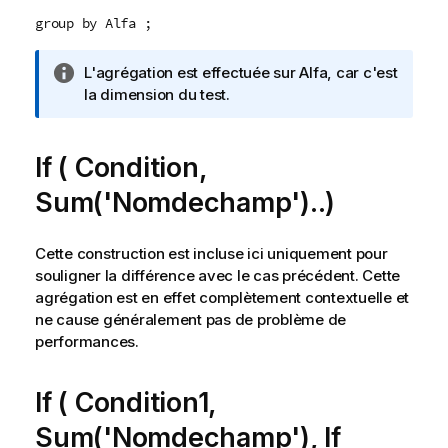
group by Alfa ;
N
L'agrégation est effectuée sur Alfa, car c'est
o
la dimension du test.
t
e
If ( Condition,
I
n
Sum('Nomdechamp')..)
f
o
r
Cette construction est incluse ici uniquement pour
m
souligner la différence avec le cas précédent. Cette
a
agrégation est en effet complètement contextuelle et
t
ne cause généralement pas de problème de
i
performances.
o
n
If ( Condition1,
s
Sum('Nomdechamp'), If