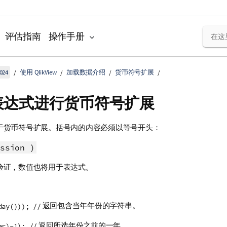
评估指南
操作手册
024
使用 QlikView
加载数据介绍
货币符号扩展
表达式进行货币符号扩展
于货币符号扩展。括号内的内容必须以等号开头：
ssion )
验证，数值也将用于表达式。
返回包含当年年份的字符串。
day())); //
返回所选年份之前的一年。
ar)-1); //