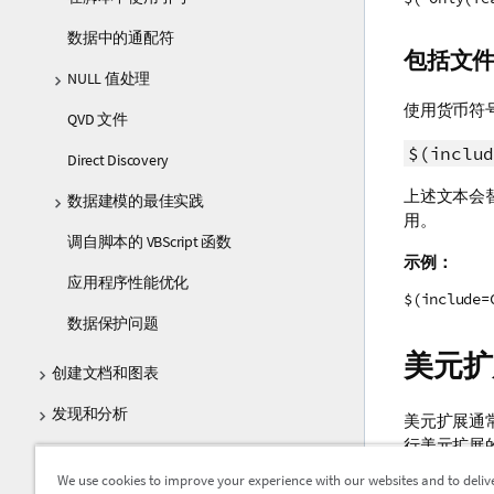
数据中的通配符
包括文
NULL 值处理
使用货币符
QVD 文件
$(includ
Direct Discovery
上述文本会
数据建模的最佳实践
用。
调自脚本的 VBScript 函数
示例：
应用程序性能优化
$(include=
数据保护问题
美元扩
创建文档和图表
发现和分析
美元扩展通
行美元扩展
脚本语法和图表函数
We use cookies to improve your experience with our websites and to deliv
示例：