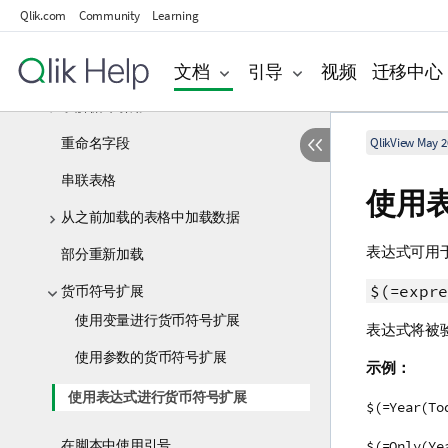
Qlik.com
Community
Learning
从数据库中加载数据
文档
引导
视频
迁移中心
从内联表加载数据
了解循环引用
重命名字段
QlikView May 2
串联表格
使用
从之前加载的表格中加载数据
表达式可用
部分重新加载
$(=expre
货币符号扩展
使用变量进行货币符号扩展
表达式将被
使用参数的货币符号扩展
示例：
使用表达式进行货币符号扩展
$(=Year(To
在脚本中使用引号
$(=Only(Ye