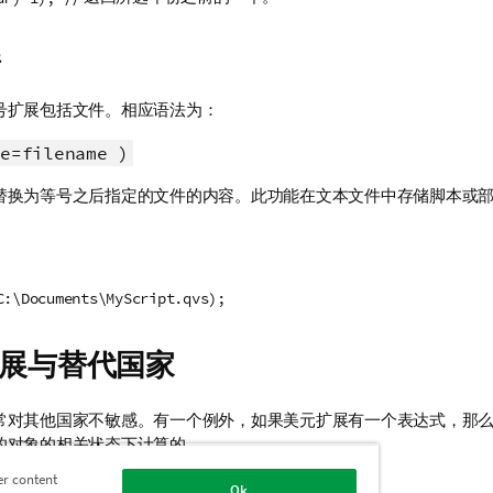
件
号扩展包括文件。相应语法为：
e=filename )
替换为等号之后指定的文件的内容。此功能在文本文件中存储脚本或
C:\Documents\MyScript.qvs);
展与替代国家
常对其他国家不敏感。有一个例外，如果美元扩展有一个表达式，那
的对象的相关状态下计算的。
er content
Ok