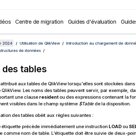
déos
Centre de migration
Guides d'évaluation
Guide
y 2024
Utilisation de QlikView
Introduction au chargement de donn
 structures de données
des tables
attribué aux tables de
QlikView
lorsqu'elles sont stockées dans
e
QlikView
. Les noms des tables peuvent servir, par exemple, dan
ortant une clause
resident
ou des expressions contenant la fo
ment visibles dans le champ système
$Table
de la disposition.
tion des tables obéit aux règles suivantes :
e étiquette précède immédiatement une instruction
LOAD
ou
SE
ée comme nom de table. L'étiquette doit être suivie de deux-poin