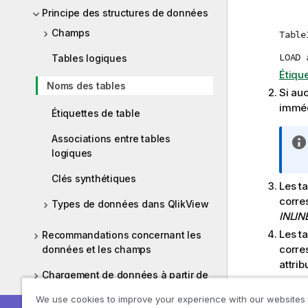
Principe des structures de données
Champs
Table
LOAD 
Tables logiques
Étique
Noms des tables
Si auc
imméd
Étiquettes de table
Associations entre tables
logiques
Clés synthétiques
Les t
corre
Types de données dans QlikView
INLIN
Les t
Recommandations concernant les
corre
données et les champs
attri
Chargement de données à partir de
Si un
fichiers
table 
We use cookies to improve your experience with our websites