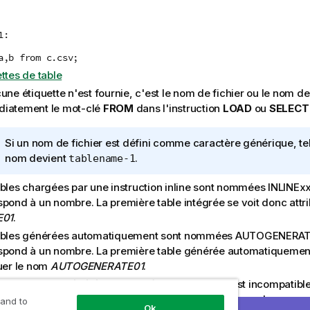
1:
a,b from c.csv;
ttes de table
une étiquette n'est fournie, c'est le nom de fichier ou le nom de
iatement le mot-clé
FROM
dans l'instruction
LOAD
ou
SELECT
N
Si un nom de fichier est défini comme caractère générique, t
o
nom devient
.
tablename-1
t
ables chargées par une instruction inline sont nommées
INLINEx
e
spond à un nombre. La première table intégrée se voit donc attr
I
E01
.
n
f
ables générées automatiquement sont nommées
AUTOGENERAT
o
spond à un nombre. La première table générée automatiquement
r
buer le nom
AUTOGENERATE01
.
m
 nom de table généré selon les règles ci-dessus est incompatib
a
existant, il est suivi de -x , où x est un nombre. Ce nombre aug
 and to
Ok