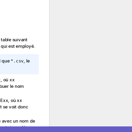
 table suivant
qui est employé.
el que
, le
*.csv
x
, où
xx
ibuer le nom
Exx
, où
xx
 se voit donc
le avec un nom de
mente jusqu'à ce