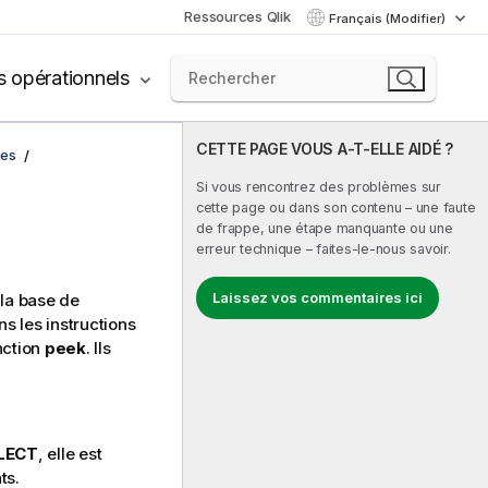
Ressources Qlik
Français (Modifier)
s opérationnels
CETTE PAGE VOUS A-T-ELLE AIDÉ ?
ées
Si vous rencontrez des problèmes sur
cette page ou dans son contenu – une faute
de frappe, une étape manquante ou une
erreur technique – faites-le-nous savoir.
Laissez vos commentaires ici
 la base de
s les instructions
nction
peek
. Ils
LECT
, elle est
ts.