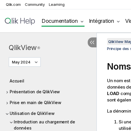
Qlik.com
Community
Learning
Documentation
Intégration
Vi
QlikView Ma
QlikView
®
Principe des
May 2024
Noms 
Un nom est 
Accueil
données d
Présentation de QlikView
LOAD
comp
sont égale
Prise en main de QlikView
La dénomina
Utilisation de QlikView
Si un
Introduction au chargement de
données
utilis