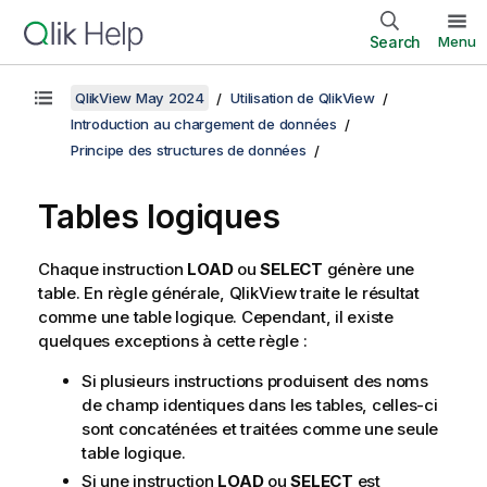
Search
Menu
QlikView May 2024
Utilisation de QlikView
Introduction au chargement de données
Principe des structures de données
Tables logiques
Chaque instruction
LOAD
ou
SELECT
génère une
table. En règle générale,
QlikView
traite le résultat
comme une table logique. Cependant, il existe
quelques exceptions à cette règle :
Si plusieurs instructions produisent des noms
de champ identiques dans les tables, celles-ci
sont concaténées et traitées comme une seule
table logique.
Si une instruction
LOAD
ou
SELECT
est