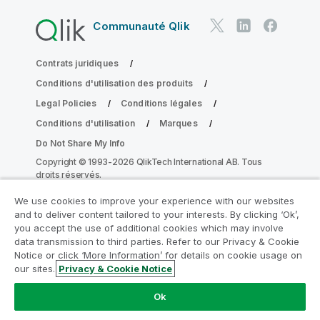
Communauté Qlik
Contrats juridiques
Conditions d'utilisation des produits
Legal Policies
Conditions légales
Conditions d'utilisation
Marques
Do Not Share My Info
Copyright © 1993-2026 QlikTech International AB. Tous
droits réservés.
We use cookies to improve your experience with our websites
and to deliver content tailored to your interests. By clicking ‘Ok’,
Rejoignez le Programme de
you accept the use of additional cookies which may involve
data transmission to third parties. Refer to our Privacy & Cookie
modernisation analytique
Notice or click ‘More Information’ for details on cookie usage on
our sites.
Privacy & Cookie Notice
Modernisez votre système sans compromettre vos
précieuses applications QlikView grâce au Programme
Ok
de modernisation analytique.
Cliquez ici
pour plus