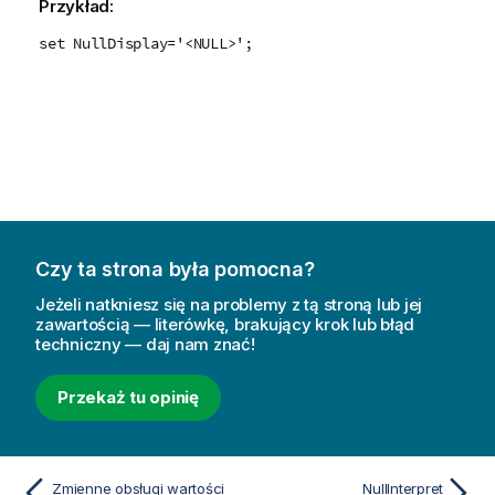
Przykład:
set NullDisplay='<NULL>';
Czy ta strona była pomocna?
Jeżeli natkniesz się na problemy z tą stroną lub jej
zawartością — literówkę, brakujący krok lub błąd
techniczny — daj nam znać!
Przekaż tu opinię
Zmienne obsługi wartości
NullInterpret