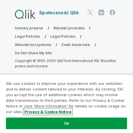
Społeczność Qlik
Umowy prawne
Warunki produktu
Legal Policies
Legal Policies
Warunki korzystania
Znaki towarowe
Do Not Share My Info
Copyright © 1993-2026 QlikTech International AB. Wszelkie
prawa zastrzeżone.
We use cookies to improve your experience with our websites
Dołącz do Programu Modernizacji
and to deliver content tailored to your interests. By clicking ‘Ok’,
Analityki
you accept the use of additional cookies which may involve
data transmission to third parties. Refer to our Privacy & Cookie
Notice or click ‘More Information’ for details on cookie usage on
Przeprowadź modernizację bez szkody dla Twoich
our sites.
Privacy & Cookie Notice
cennych aplikacji QlikView za pomocą programu
Analytics Modernization Program.
Kliknij tutaj
aby
Ok
uzyskać więcej informacji lub skontaktuj się z nami: