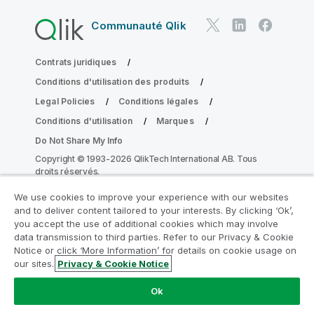
Communauté Qlik
Contrats juridiques
Conditions d'utilisation des produits
Legal Policies
Conditions légales
Conditions d'utilisation
Marques
Do Not Share My Info
Copyright © 1993-2026 QlikTech International AB. Tous
droits réservés.
We use cookies to improve your experience with our websites
and to deliver content tailored to your interests. By clicking ‘Ok’,
Rejoignez le Programme de
you accept the use of additional cookies which may involve
data transmission to third parties. Refer to our Privacy & Cookie
modernisation analytique
Notice or click ‘More Information’ for details on cookie usage on
our sites.
Privacy & Cookie Notice
Modernisez votre système sans compromettre vos
précieuses applications QlikView grâce au Programme
Ok
de modernisation analytique.
Cliquez ici
pour plus