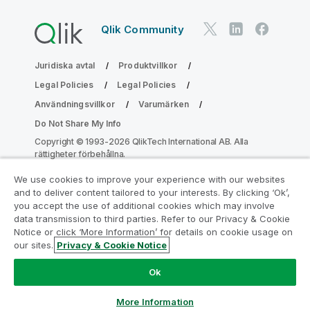
Qlik Community
Juridiska avtal
Produktvillkor
Legal Policies
Legal Policies
Användningsvillkor
Varumärken
Do Not Share My Info
Copyright © 1993-2026 QlikTech International AB. Alla
rättigheter förbehållna.
We use cookies to improve your experience with our websites
and to deliver content tailored to your interests. By clicking ‘Ok’,
Gå med i programmet Analytics
you accept the use of additional cookies which may involve
data transmission to third parties. Refer to our Privacy & Cookie
Modernization
Notice or click ‘More Information’ for details on cookie usage on
our sites.
Privacy & Cookie Notice
Modernisera utan att kompromissa med dina värdefulla
QlikView-appar med programmet för
Ok
analysmodernisering.
Klicka här
för mer information eller
ta kontakt:
ampquestions@qlik.com
More Information