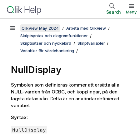
Search
Meny
QlikView May 2024
Arbeta med QlikView
Skriptsyntax och diagramfunktioner
Skriptsatser och nyckelord
Skriptvariabler
Variabler för värdehantering
NullDisplay
Symbolen som definieras kommer att ersätta alla
NULL
-värden från
ODBC
, och kopplingar, på den
lägsta datanivån. Detta är en användardefinierad
variabel.
Syntax:
NullDisplay