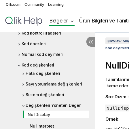
Backus-Naur biçimciliği nedir?
Qlik.com
Community
Learning
Fonksiyonlar
Belgeler
Ürün Bilgileri ve Tanıt
Kod deyimleri ve anahtar sözcükler
Kod kontrol ifadeleri
QlikView Ma
Kod önekleri
Kod deyimler
Normal kod deyimleri
NullD
Kod değişkenleri
Hata değişkenleri
Tanımlanmı
Sayı yorumlama değişkenleri
ikame eder. 
Sistem değişkenleri
Söz Dizimi
Değişkenleri Yöneten Değer
NullDisp
NullDisplay
Örnek:
NullInterpret
set NullDi