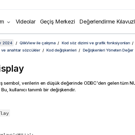
ım
Videolar
Geçiş Merkezi
Değerlendirme Kılavuzl
y 2024
QlikView ile çalışma
Kod söz dizimi ve grafik fonksiyonları
i ve anahtar sözcükler
Kod değişkenleri
Değişkenleri Yöneten Değer
isplay
ş sembol, verilerin en düşük değerinde
ODBC
'den gelen tüm
N
Bu, kullanıcı tanımlı bir değişkendir.
:
lay
splay='<NULL>';