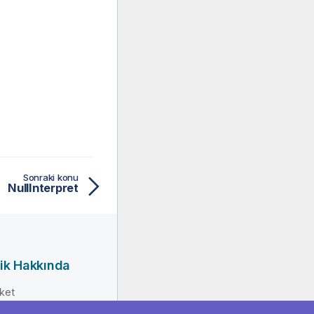
Sonraki konu
NullInterpret
ik Hakkında
rket
erlik