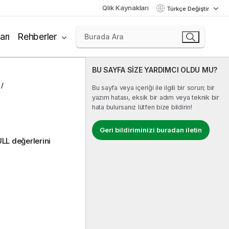
Qlik Kaynakları
Türkçe Değiştir
arı
Rehberler
BU SAYFA SİZE YARDIMCI OLDU MU?
Bu sayfa veya içeriği ile ilgili bir sorun; bir
yazım hatası, eksik bir adım veya teknik bir
hata bulursanız lütfen bize bildirin!
Geri bildiriminizi buradan iletin
ULL
değerlerini