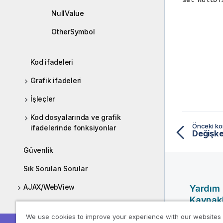
NullValue
OtherSymbol
Kod ifadeleri
Grafik ifadeleri
İşleçler
Kod dosyalarında ve grafik
Önceki k
ifadelerinde fonksiyonlar
Değişke
Güvenlik
Sık Sorulan Sorular
AJAX/WebView
Yardım
Kaynakl
Dağıtım
We use cookies to improve your experience with our websites
Qlik Yardı