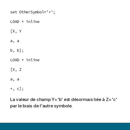
set OtherSymbol='+';
LOAD * inline
[X, Y
a, a
b, b];
LOAD * inline
[X, Z
a, a
+, c];
La valeur de champ Y='b' est désormais liée à Z='c'
par le biais de l'autre symbole.