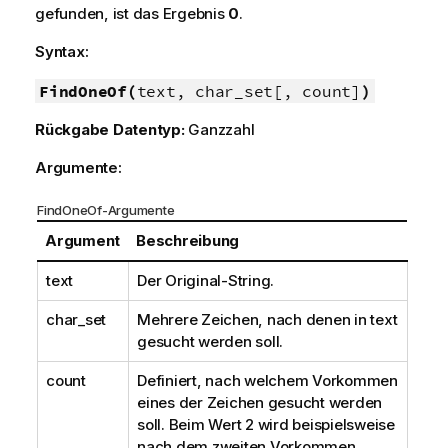
gefunden, ist das Ergebnis
0
.
Syntax:
FindOneOf(
text, char_set[, count]
)
Rückgabe Datentyp:
Ganzzahl
Argumente:
FindOneOf-Argumente
Argument
Beschreibung
text
Der Original-String.
char_set
Mehrere Zeichen, nach denen in
text
gesucht werden soll.
count
Definiert, nach welchem Vorkommen
eines der Zeichen gesucht werden
soll. Beim Wert 2 wird beispielsweise
nach dem zweiten Vorkommen