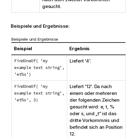
gesucht.
Beispiele und Ergebnisse:
Beispiele und Ergebnisse
Beispiel
Ergebnis
FindOneOf( 'my
Liefert '4'.
example text string',
'et%s')
FindOneOf( 'my
Liefert '12'. Da nach
example text string',
einem oder mehreren
'et%s', 3)
der folgenden Zeichen
gesucht wird:
e
,
t
,
%
oder
s
, und „
t
“ ist das
dritte Vorkommnis und
befindet sich an Position
12.