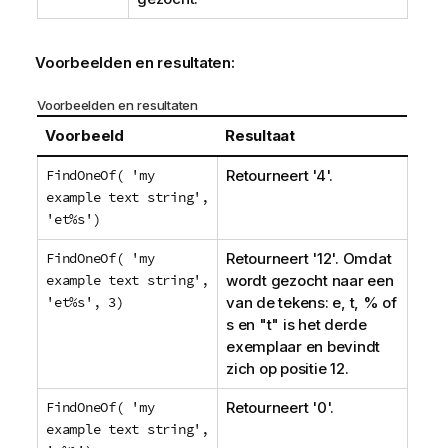
Voorbeelden en resultaten:
Voorbeelden en resultaten
Voorbeeld
Resultaat
FindOneOf( 'my
Retourneert '4'.
example text string',
'et%s')
FindOneOf( 'my
Retourneert '12'. Omdat
example text string',
wordt gezocht naar een
'et%s', 3)
van de tekens:
e
,
t
,
%
of
s
en "
t
" is het derde
exemplaar en bevindt
zich op positie 12.
FindOneOf( 'my
Retourneert '0'.
example text string',