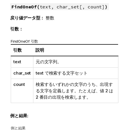
FindOneOf(
text, char_set[, count]
)
戻り値データ型：
整数
引数：
FindOneOf 引数
引数
説明
text
元の文字列。
char_set
text
で検索する文字セット
count
検索するいずれかの文字のうち、出現す
る文字を定義します。たとえば、値 2 は
2 番目の出現を検索します。
例と結果:
例と結果