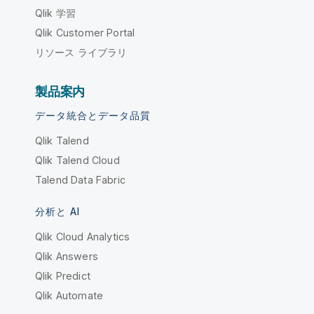
Qlik 学習
Qlik Customer Portal
リソース ライブラリ
製品案内
データ統合とデータ品質
Qlik Talend
Qlik Talend Cloud
Talend Data Fabric
分析と AI
Qlik Cloud Analytics
Qlik Answers
Qlik Predict
Qlik Automate