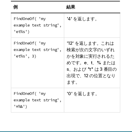
例
結果
FindOneOf( 'my
'4' を返します。
example text string',
'et%s')
FindOneOf( 'my
'12' を返します。これは
example text string',
検索が次の文字のいずれ
'et%s', 3)
かを対象に実行されるた
めです。
e
、
t
、
%
または
s
、および "
t
" は 3 番目の
出現で、12 の位置となり
ます。
FindOneOf( 'my
'0' を返します。
example text string',
'¤%&')