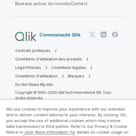
Bureaux autour du monde/Contact
Communauté Qlik
Contrats juridiques
Conditions d'utilisation des produits
Legal Policies
Conditions légales
Conditions d'utilisation
Marques
Do Not Share My Info
Copyright © 1993-2026 QlikTech International AB. Tous
droits réservés.
We use cookies to improve your experience with our websites
and to deliver content tailored to your interests. By clicking ‘Ok’,
Rejoignez le Programme de
you accept the use of additional cookies which may involve
data transmission to third parties. Refer to our Privacy & Cookie
modernisation analytique
Notice or click ‘More Information’ for details on cookie usage on