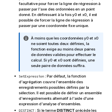
facultative pour forcer la ligne de régression à
passer par l'axe des ordonnées en un point
donné. En définissant à la fois
y0
et
x0
, il est
possible de forcer la ligne de régression à
passer par une coordonnée fixe unique.
N
À moins que les coordonnées
y0
et
x0
o
ne soient toutes deux définies, la
t
fonction exige au moins deux paires
e
de données valides pour effectuer le
I
calcul. Si
y0
et
x0
sont définies, une
n
seule paire de données suffira.
f
: Par défaut, la fonction
SetExpression
o
d'agrégation couvre l'ensemble des
r
enregistrements possibles définis par la
m
sélection. Il est possible de définir un ensemble
a
d'enregistrements alternatif à l'aide d'une
t
expression d'analyse d'ensembles.
i
o
: Si le terme
DISTINCT
précède les
DISTINCT