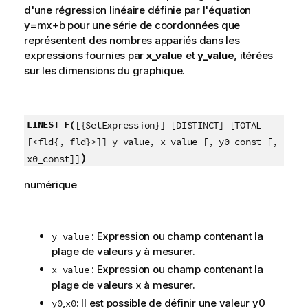
d'une régression linéaire définie par l'équation
y=mx+b
pour une série de coordonnées que
représentent des nombres appariés dans les
expressions fournies par
x_value
et
y_value
, itérées
sur les dimensions du graphique.
LINEST_F(
[{SetExpression}] [DISTINCT] [TOTAL
[<fld{, fld}>]] y_value, x_value [, y0_const [,
)
x0_const]]
numérique
: Expression ou champ contenant la
y_value
plage de valeurs
y
à mesurer.
: Expression ou champ contenant la
x_value
plage de valeurs
x
à mesurer.
,
: Il est possible de définir une valeur
y0
y0
x0