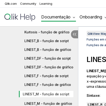
FractileExc - função de script
Qlik.com
Community
Learning
FractileExc - função de
gráfico
Documentação
Onboarding
Kurtosis - função de script
Kurtosis - função de gráfico
QlikView Ma
Funções em s
LINEST_B - função de script
Funções de a
LINEST_B - função de gráfico
LINES
LINEST_DF - função de script
LINEST_DF - função de gráfico
LINEST_M(
LINEST_F - função de script
equação
y
x-expressi
LINEST_F - função de gráfico
uma cláusu
LINEST_M - função de script
Sintaxe:
LINEST_M - função de gráfico
LINEST_M (