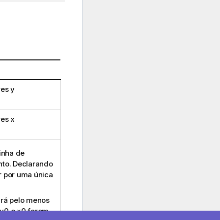
res
y
res
x
inha de
nto. Declarando
ar por uma única
irá pelo menos
y0
e
x0
forem