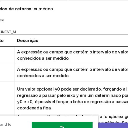
dos de retorno:
numérico
s:
LINEST_M
to
Descrição
A expressão ou campo que contém o intervalo de valo
conhecidos a ser medido.
A expressão ou campo que contém o intervalo de valo
conhecidos a ser medido.
Um valor opcional
y0
pode ser declarado, forçando a l
regressão a passar pelo eixo y em um determinado po
y0
e
x0
, é possível forçar a linha de regressão a pass
coordenada fixa.
A menos que
y0
e
x0
sejam declarados, a função exig
dois pares de dados válidos para efetuar o cálculo. Se
 and to
Ok