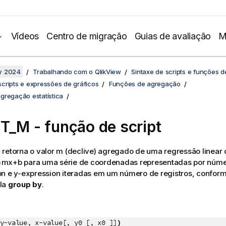
Vídeos
Centro de migração
Guias de avaliação
M
y 2024
Trabalhando com o QlikView
Sintaxe de scripts e funções d
cripts e expressões de gráficos
Funções de agregação
gregação estatística
T_M - função de script
)
retorna o valor m (declive) agregado de uma regressão linear 
=mx+b
para uma série de coordenadas representadas por núm
on
e
y-expression
iteradas em um número de registros, conform
la
group by
.
y-value, x-value[, y0 [, x0 ]]
)