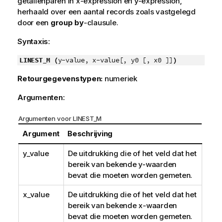
getallenparen in
x-expression
en
y-expression
,
herhaald over een aantal records zoals vastgelegd
door een
group by
-clausule.
Syntaxis:
LINEST_M (
y-value, x-value[, y0 [, x0 ]]
)
Retourgegevenstypen:
numeriek
Argumenten:
Argumenten voor LINEST_M
Argument
Beschrijving
y_value
De uitdrukking die of het veld dat het
bereik van bekende
y
-waarden
bevat die moeten worden gemeten.
x_value
De uitdrukking die of het veld dat het
bereik van bekende
x
-waarden
bevat die moeten worden gemeten.