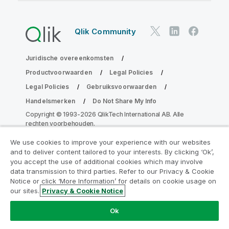
Qlik Community
Juridische overeenkomsten
Productvoorwaarden
Legal Policies
Legal Policies
Gebruiksvoorwaarden
Handelsmerken
Do Not Share My Info
Copyright © 1993-2026 QlikTech International AB. Alle
rechten voorbehouden.
We use cookies to improve your experience with our websites
and to deliver content tailored to your interests. By clicking ‘Ok’,
Neem deel aan het Analytics
you accept the use of additional cookies which may involve
data transmission to third parties. Refer to our Privacy & Cookie
Modernization Program
Notice or click ‘More Information’ for details on cookie usage on
our sites.
Privacy & Cookie Notice
Moderniseer zonder uw waardevolle QlikView-apps op
het spel te zetten met het Analytics Modernization
Ok
Program.
Klik hier
voor meer informatie of om contact op
te nemen:
ampquestions@qlik.com