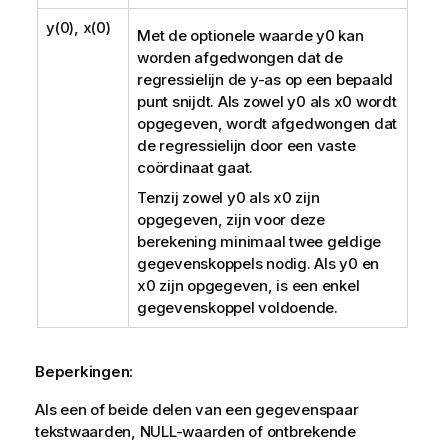
y(0), x(0)
Met de optionele waarde
y0
kan
worden afgedwongen dat de
regressielijn de y-as op een bepaald
punt snijdt. Als zowel
y0
als
x0
wordt
opgegeven, wordt afgedwongen dat
de regressielijn door een vaste
coördinaat gaat.
Tenzij zowel
y0
als
x0
zijn
opgegeven, zijn voor deze
berekening minimaal twee geldige
gegevenskoppels nodig. Als
y0
en
x0
zijn opgegeven, is een enkel
gegevenskoppel voldoende.
Beperkingen:
Als een of beide delen van een gegevenspaar
tekstwaarden,
NULL
-waarden of ontbrekende