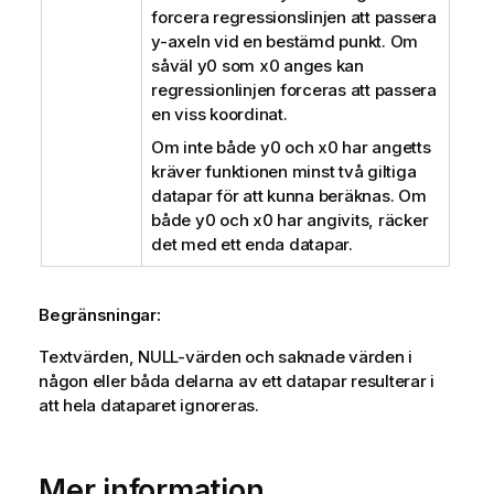
forcera regressionslinjen att passera
y-axeln vid en bestämd punkt. Om
såväl
y0
som
x0
anges kan
regressionlinjen forceras att passera
en viss koordinat.
Om inte både
y0
och
x0
har angetts
kräver funktionen minst två giltiga
datapar för att kunna beräknas. Om
både
y0
och
x0
har angivits, räcker
det med ett enda datapar.
Begränsningar:
Textvärden,
NULL
-värden och saknade värden i
någon eller båda delarna av ett datapar resulterar i
att hela dataparet ignoreras.
Mer information