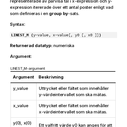
representerade av parvisa tal i
x-expression
och
y-
expression
itererade över ett antal poster enligt vad
som definieras i en
group by
-sats.
Syntax:
LINEST_M (
y-value, x-value[, y0 [, x0 ]]
)
Returnerad datatyp:
numeriska
Argument:
LINEST_M-argument
Argument
Beskrivning
y_value
Uttrycket eller fältet som innehåller
y
-värdeintervallet som ska mätas.
x_value
Uttrycket eller fältet som innehåller
x
-värdeintervallet som ska mätas.
y(0), x(0)
Ett valfritt värde
y0
kan anges för att