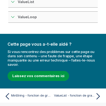
t
ValueList
i
o
n
ValueLoop
s
Cette page vous a-t-elle aidé ?
Si vous rencontrez des problèmes sur cette page ou
dans son contenu – une faute de frappe, une étape
manquante ou une erreur technique – faites-le-nous
savoir.
Laissez vos commentaires ici
MinString - fonction de graphique
ValueList - fonction de graphique