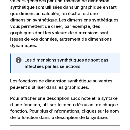
valeurs générées par une fonction de dimension
synthétique sont utilisées dans un graphique en tant
que dimension calculée, le résultat est une
dimension synthétique. Les dimensions synthétiques
vous permettent de créer, par exemple, des
graphiques dont les valeurs de dimensions sont
issues de vos données, autrement de dimensions
dynamiques.
N
Les dimensions synthétiques ne sont pas
o
affectées par les sélections.
t
e
Les fonctions de dimension synthétique suivantes
I
peuvent s'utiliser dans les graphiques.
n
Pour afficher une description succincte et la syntaxe
f
d'une fonction, utilisez le menu déroulant de chaque
o
fonction. Pour plus d'informations, cliquez sur le nom
r
de la fonction dans la description de la syntaxe.
m
a