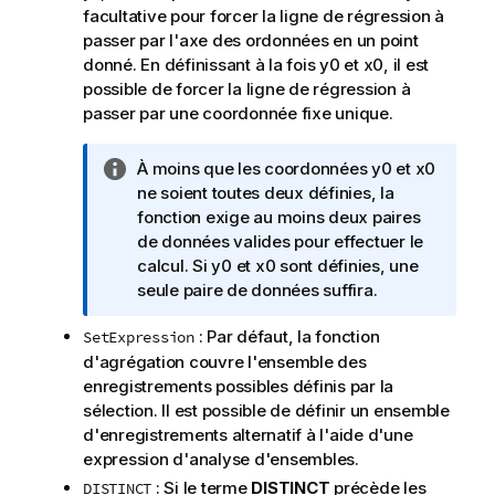
facultative pour forcer la ligne de régression à
passer par l'axe des ordonnées en un point
donné. En définissant à la fois
y0
et
x0
, il est
possible de forcer la ligne de régression à
passer par une coordonnée fixe unique.
N
À moins que les coordonnées
y0
et
x0
o
ne soient toutes deux définies, la
t
fonction exige au moins deux paires
e
de données valides pour effectuer le
I
calcul. Si
y0
et
x0
sont définies, une
n
seule paire de données suffira.
f
: Par défaut, la fonction
SetExpression
o
d'agrégation couvre l'ensemble des
r
enregistrements possibles définis par la
m
sélection. Il est possible de définir un ensemble
a
d'enregistrements alternatif à l'aide d'une
t
expression d'analyse d'ensembles.
i
o
: Si le terme
DISTINCT
précède les
DISTINCT