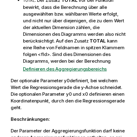
: Der Zusatz
TOTAL
vor der Funktion
TOTAL
e
bewirkt, dass die Berechnung über alle
i
ausgewählten bzw. wählbaren Werte erfolgt,
s
und nicht nur über diejenigen, die zu dem Wert
der aktuellen Dimension zählen, die
Dimensionen des Diagramms werden also nicht
berücksichtigt. Auf den Zusatz
TOTAL
kann
eine Reihe von Feldnamen in spitzen Klammern
folgen
<fld>
. Sind dies Dimensionen des
Diagramms, werden bei der Berechnung
Definieren des Aggregierungsbereichs
Der optionale Parameter
y0
definiert, bei welchem
Wert die Regressionsgerade die y-Achse schneidet.
Die optionalen Parameter
y0
und
x0
definieren einen
Koordinatenpunkt, durch den die Regressionsgerade
geht.
Beschränkungen:
Der Parameter der Aggregierungsfunktion darf keine