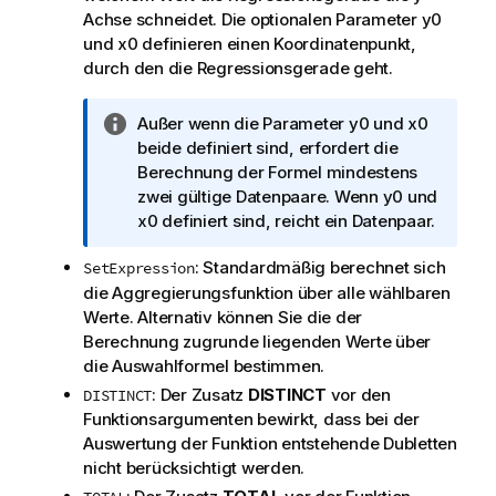
Achse schneidet. Die optionalen Parameter
y0
und
x0
definieren einen Koordinatenpunkt,
durch den die Regressionsgerade geht.
I
Außer wenn die Parameter
y0
und
x0
n
beide definiert sind, erfordert die
f
Berechnung der Formel mindestens
o
zwei gültige Datenpaare. Wenn
y0
und
r
x0
definiert sind, reicht ein Datenpaar.
m
: Standardmäßig berechnet sich
SetExpression
a
die Aggregierungsfunktion über alle wählbaren
t
Werte. Alternativ können Sie die der
i
Berechnung zugrunde liegenden Werte über
o
die Auswahlformel bestimmen.
n
s
: Der Zusatz
DISTINCT
vor den
DISTINCT
h
Funktionsargumenten bewirkt, dass bei der
i
Auswertung der Funktion entstehende Dubletten
n
nicht berücksichtigt werden.
w