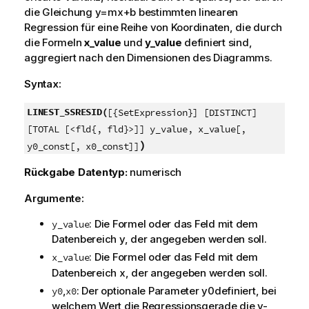
die Gleichung
y=mx+b
bestimmten linearen
Regression für eine Reihe von Koordinaten, die durch
die Formeln
x_value
und
y_value
definiert sind,
aggregiert nach den Dimensionen des Diagramms.
Syntax:
LINEST_SSRESID(
[{SetExpression}] [DISTINCT]
[TOTAL [<fld{, fld}>]] y_value, x_value[,
)
y0_const[, x0_const]]
Rückgabe Datentyp:
numerisch
Argumente:
: Die Formel oder das Feld mit dem
y_value
Datenbereich
y
, der angegeben werden soll.
: Die Formel oder das Feld mit dem
x_value
Datenbereich
x
, der angegeben werden soll.
,
: Der optionale Parameter
y0
definiert, bei
y0
x0
welchem Wert die Regressionsgerade die y-